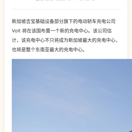
新加坡吉宝基础设备部分旗下的电动轿车充电公司
Volt 将在该国布置一个新的充电中心。该公司估
计，该充电中心不只将成为新加坡最大的充电中心，
也将是整个东南亚最大的充电中心。