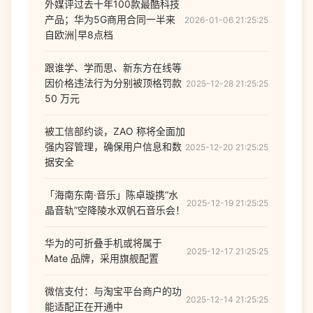
外媒评过去十年100款最酷科技
产品；华为5G商用合同一半来
2026-01-06 21:25:25
自欧洲|早8点档
跟谁学、学而思、新东方在线等
因价格违法行为分别被顶格罚款
2025-12-28 21:25:25
50 万元
被工信部约谈，ZAO 称将全面加
强内容管理，确保用户信息和数
2025-12-20 21:25:25
据安全
「海南东南·音乐」陈卓璇携“水
2025-12-19 21:25:25
晶音轨”空降陵水双帆石音乐会！
华为的可折叠手机或将属于
2025-12-17 21:25:25
Mate 品牌，采用旗舰配置
微信支付：与淘宝平台商户的功
2025-12-14 21:25:25
能适配正在开通中