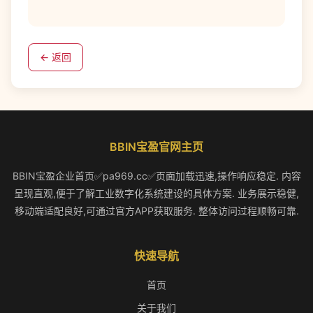
← 返回
BBIN宝盈官网主页
BBIN宝盈企业首页✅pa969.cc✅页面加载迅速,操作响应稳定. 内容
呈现直观,便于了解工业数字化系统建设的具体方案. 业务展示稳健,
移动端适配良好,可通过官方APP获取服务. 整体访问过程顺畅可靠.
快速导航
首页
关于我们