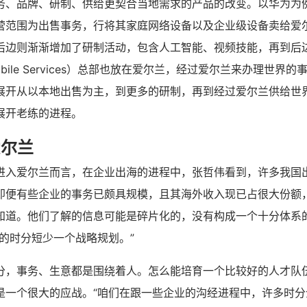
务、品牌、研制、供给更契合当地需求的产品的改变。以华为为
营范围为出售事务，行将其家庭网络设备以及企业级设备卖给爱
后边则渐渐增加了研制活动，包含人工智能、视频技能，再到后
 Mobile Services）总部也放在爱尔兰，经过爱尔兰来办理世
展开从以本地出售为主，到更多的研制，再到经过爱尔兰供给世
展开老练的进程。
爱尔兰
进入爱尔兰而言，在企业出海的进程中，张哲伟看到，许多我国
即便有些企业的事务已颇具规模，且其海外收入现已占很大份额
知道。他们了解的信息可能是碎片化的，没有构成一个十分体系的
’的时分短少一个战略规划。”
分，事务、生意都是围绕着人。怎么能培育一个比较好的人才队
是一个很大的应战。“咱们在跟一些企业的沟经进程中，许多时分