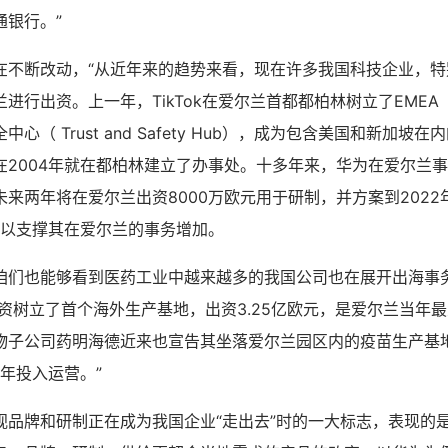
通银行。”
在不断改动，“从近年来的趋势来看，现在许多我国科技企业，特
进行出资。上一年，TikTok在爱尔兰首都都柏林树立了EME
心（ Trust and Safety Hub），成为包含美国和新加坡
在2004年就在都柏林建立了办事处。十多年来，华为在爱尔兰
来两年将在爱尔兰出资8000万欧元用于研制，并方案到202
，以支撑其在爱尔兰的事务增加。
咱们也能够看到医药工业中越来越多的我国公司也在展开出海事
出资树立了首个海外生产基地，出资3.25亿欧元，是爱尔兰当年
物子公司药明海德近来也宣告其坐落爱尔兰园区内的疫苗生产基
2年投入运营。”
视品牌和研制正在成为我国企业“走出去”时的一大标志，表现的