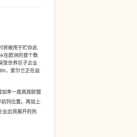
时将被用于贮存此
ok在欧洲的首个数
都深受世界巨子企业
dIn，爱尔兰正在益
增加率一度高居欧盟
界前列位置。再加上
企业出资展开的热