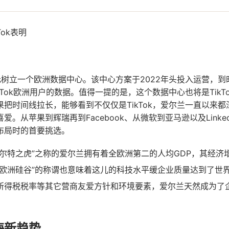
Tok表明
元树立一个欧洲数据中心。该中心方案于2022年头投入运营，到
kTok欧洲用户的数据。值得一提的是，这个数据中心也将是TikT
把时间线拉长，能够看到不仅仅是TikTok，爱尔兰一直以来
爱。从苹果到辉瑞再到Facebook、从微软到亚马逊以及Linke
布局时的首要挑选。
凯尔特之虎”之称的爱尔兰拥有着全欧洲第二的人均GDP，其经济
“欧洲硅谷”的称谓也意味着这儿的科技水平缓企业质量达到了世
所得税税率等其它营商友爱方针和环境要素，爱尔兰天然成为了
海新趋势