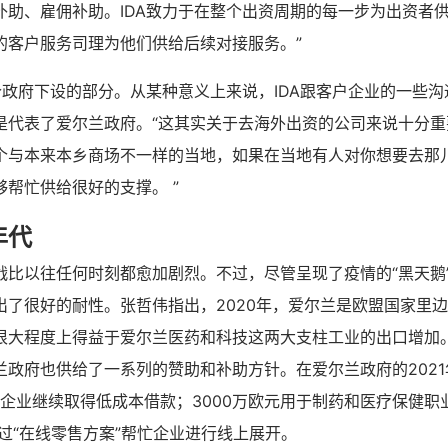
补助、雇佣补助。IDA致力于在整个出资周期的每一步为出资者
的客户服务司理为他们供给后续对接服务。”
个政府下设的部分。从某种意义上来说，IDA跟客户企业的一些
是代表了爱尔兰政府。“这其实关于去海外出资的公司来说十分重
个与本来本乡商场不一样的当地，如果在当地有人对你想要去那
帮忙供给很好的支撑。 ”
年代
战比以往任何时刻都愈加剧烈。不过，尽管呈现了疫情的“黑天鹅
出了很好的耐性。张哲伟指出，2020年，爱尔兰是欧盟国家里边
很大程度上得益于爱尔兰医药和科技这两大支柱工业的出口增加
兰政府也供给了一系列的赞助和补助方针。在爱尔兰政府的202
于企业继续取得低成本借款；3000万欧元用于制药和医疗保健职
经过“在线零售方案”帮忙企业进行线上展开。