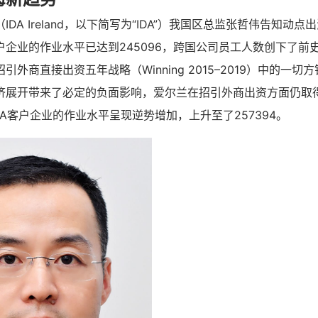
DA Ireland，以下简写为“IDA”）我国区总监张哲伟告知动点
户企业的作业水平已达到245096，跨国公司员工人数创下了前
外商直接出资五年战略（Winning 2015–2019）中的一
济展开带来了必定的负面影响，爱尔兰在招引外商出资方面仍取
IDA客户企业的作业水平呈现逆势增加，上升至了257394。