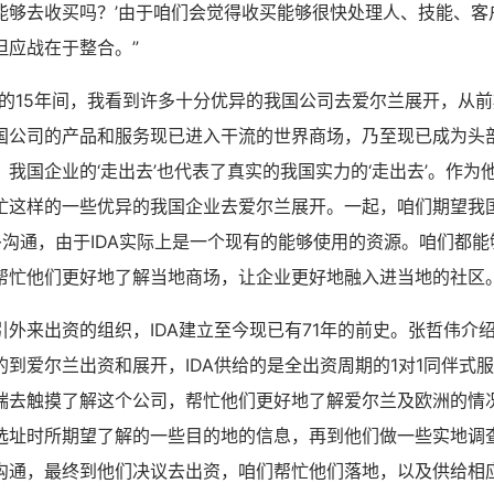
能够去收买吗？’由于咱们会觉得收买能够很快处理人、技能、客
但应战在于整合。”
业的15年间，我看到许多十分优异的我国公司去爱尔兰展开，从
国公司的产品和服务现已进入干流的世界商场，乃至现已成为头
我国企业的‘走出去’也代表了真实的我国实力的‘走出去’。作为
忙这样的一些优异的我国企业去爱尔兰展开。一起，咱们期望我国
多沟通，由于IDA实际上是一个现有的能够使用的资源。咱们都
帮忙他们更好地了解当地商场，让企业更好地融入进当地的社区。
引外来出资的组织，IDA建立至今现已有71年的前史。张哲伟介
到爱尔兰出资和展开，IDA供给的是全出资周期的1对1同伴式服
端去触摸了解这个公司，帮忙他们更好地了解爱尔兰及欧洲的情
选址时所期望了解的一些目的地的信息，再到他们做一些实地调
沟通，最终到他们决议去出资，咱们帮忙他们落地，以及供给相