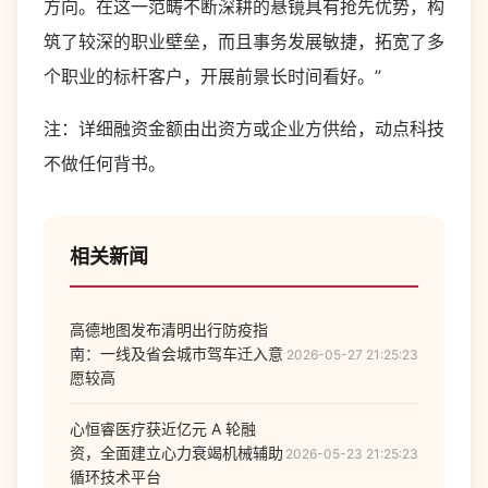
方向。在这一范畴不断深耕的悬镜具有抢先优势，构
筑了较深的职业壁垒，而且事务发展敏捷，拓宽了多
个职业的标杆客户，开展前景长时间看好。”
注：详细融资金额由出资方或企业方供给，动点科技
不做任何背书。
相关新闻
高德地图发布清明出行防疫指
南：一线及省会城市驾车迁入意
2026-05-27 21:25:23
愿较高
心恒睿医疗获近亿元 A 轮融
资，全面建立心力衰竭机械辅助
2026-05-23 21:25:23
循环技术平台