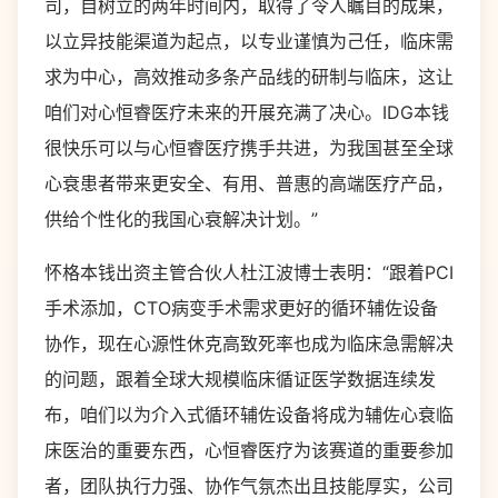
司，自树立的两年时间内，取得了令人瞩目的成果，
以立异技能渠道为起点，以专业谨慎为己任，临床需
求为中心，高效推动多条产品线的研制与临床，这让
咱们对心恒睿医疗未来的开展充满了决心。IDG本钱
很快乐可以与心恒睿医疗携手共进，为我国甚至全球
心衰患者带来更安全、有用、普惠的高端医疗产品，
供给个性化的我国心衰解决计划。”
怀格本钱出资主管合伙人杜江波博士表明：“跟着PCI
手术添加，CTO病变手术需求更好的循环辅佐设备
协作，现在心源性休克高致死率也成为临床急需解决
的问题，跟着全球大规模临床循证医学数据连续发
布，咱们以为介入式循环辅佐设备将成为辅佐心衰临
床医治的重要东西，心恒睿医疗为该赛道的重要参加
者，团队执行力强、协作气氛杰出且技能厚实，公司