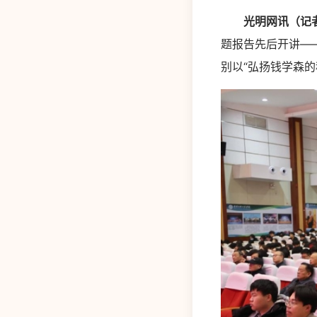
光明网讯（记
题报告先后开讲—
别以“弘扬钱学森的