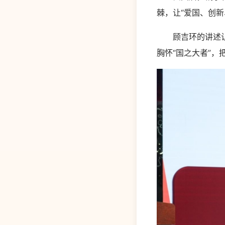
棘，让“爱国、创
顾吉环的讲述让现
胸怀“国之大者”