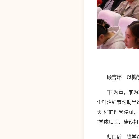
顾吉环：以钱
“国为重，家为轻
个鲜活细节勾勒出
天下”的理念浸润
“学成归国、建设
归国后，钱学森带