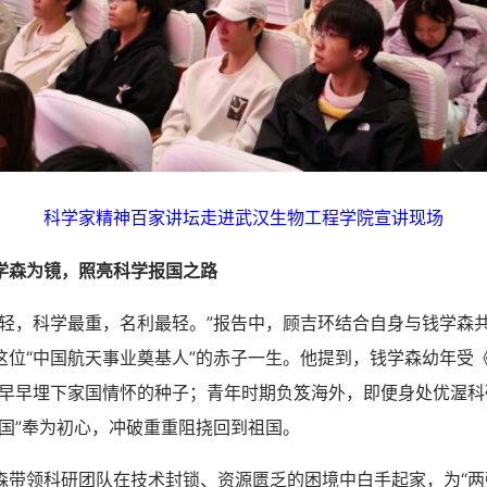
科学家精神百家讲坛走进武汉生物工程学院宣讲现场
学森为镜，照亮科学报国之路
，科学最重，名利最轻。”报告中，顾吉环结合自身与钱学森
这位“中国航天事业奠基人”的赤子一生。他提到，钱学森幼年受《
，早早埋下家国情怀的种子；青年时期负笈海外，即便身处优渥科
祖国”奉为初心，冲破重重阻挠回到祖国。
领科研团队在技术封锁、资源匮乏的困境中白手起家，为“两