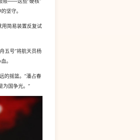
限——这些“硬核”
神的坚守。
就用简易装置反复试
舟五号”将航天员杨
心血。
远的摇篮。”潘占春
是为国争光。”