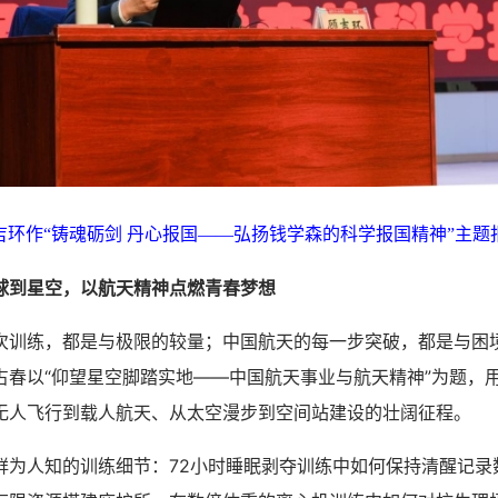
吉环作“铸魂砺剑 丹心报国——弘扬钱学森的科学报国精神”主题
球到星空，以航天精神点燃青春梦想
练，都是与极限的较量；中国航天的每一步突破，都是与困
占春以“仰望星空脚踏实地——中国航天事业与航天精神”为题，
无人飞行到载人航天、从太空漫步到空间站建设的壮阔征程。
人知的训练细节：72小时睡眠剥夺训练中如何保持清醒记录