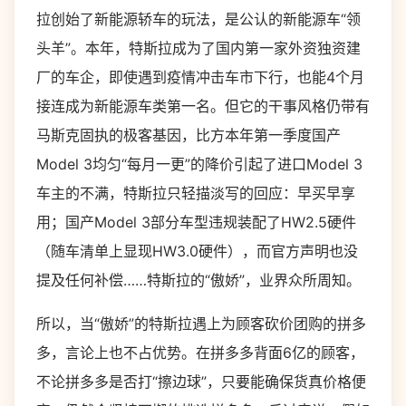
拉创始了新能源轿车的玩法，是公认的新能源车“领
头羊”。本年，特斯拉成为了国内第一家外资独资建
厂的车企，即使遇到疫情冲击车市下行，也能4个月
接连成为新能源车类第一名。但它的干事风格仍带有
马斯克固执的极客基因，比方本年第一季度国产
Model 3均匀“每月一更”的降价引起了进口Model 3
车主的不满，特斯拉只轻描淡写的回应：早买早享
用；国产Model 3部分车型违规装配了HW2.5硬件
（随车清单上显现HW3.0硬件），而官方声明也没
提及任何补偿……特斯拉的“傲娇”，业界众所周知。
所以，当“傲娇”的特斯拉遇上为顾客砍价团购的拼多
多，言论上也不占优势。在拼多多背面6亿的顾客，
不论拼多多是否打“擦边球”，只要能确保货真价格便