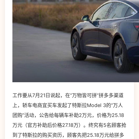
工作要从7月21日说起，在“万物皆可拼”拼多多渠道
上，轿车电商宜买车发起了特斯拉Model 3的“万人
团购”活动，公告给每辆车补助2万元，价格为25.18
万元（官方补助后价格27.18万）。终究有5名顾客抢
到了特斯拉的购买资历，顾客先把25.18万元给拼多