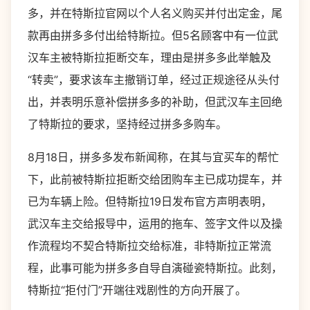
多，并在特斯拉官网以个人名义购买并付出定金，尾
款再由拼多多付出给特斯拉。但5名顾客中有一位武
汉车主被特斯拉拒断交车，理由是拼多多此举触及
“转卖”，要求该车主撤销订单，经过正规途径从头付
出，并表明乐意补偿拼多多的补助，但武汉车主回绝
了特斯拉的要求，坚持经过拼多多购车。
8月18日，拼多多发布新闻称，在其与宜买车的帮忙
下，此前被特斯拉拒断交给团购车主已成功提车，并
已为车辆上险。但特斯拉19日发布官方声明表明，
武汉车主交给报导中，运用的拖车、签字文件以及操
作流程均不契合特斯拉交给标准，非特斯拉正常流
程，此事可能为拼多多自导自演碰瓷特斯拉。此刻，
特斯拉“拒付门”开端往戏剧性的方向开展了。