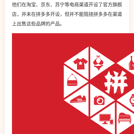
他们在淘宝、京东、苏宁等电商渠道开设了官方旗舰
店，并未在拼多多开设，但并不能阻挠拼多多在渠道
上出售这些品牌的产品。