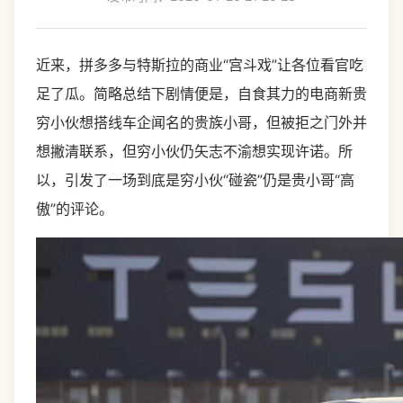
近来，拼多多与特斯拉的商业“宫斗戏”让各位看官吃
足了瓜。简略总结下剧情便是，自食其力的电商新贵
穷小伙想搭线车企闻名的贵族小哥，但被拒之门外并
想撇清联系，但穷小伙仍矢志不渝想实现许诺。所
以，引发了一场到底是穷小伙“碰瓷”仍是贵小哥“高
傲”的评论。