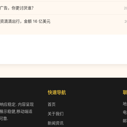
设和广告，你更讨厌谁？
2
资滴滴出行，金额 16 亿美元
2
快速导航
地
作响应稳定. 内容呈现
首页
展示稳健,移动端适
电
关于我们
可靠.
邮
新闻资讯