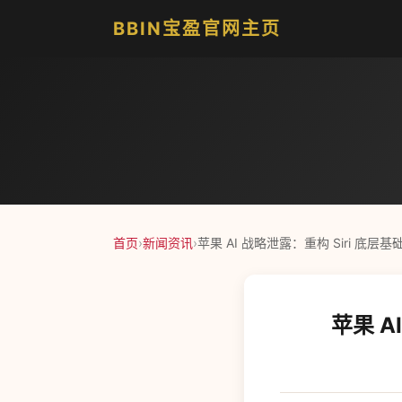
BBIN宝盈官网主页
首页
›
新闻资讯
›
苹果 AI 战略泄露：重构 Siri 底层基
苹果 A