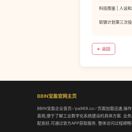
科技图鉴 | 人
软银计划第三次投
← 返回
BBIN宝盈官网主页
BBIN宝盈企业首页✅pa969.cc✅页面加载迅速,操
直观,便于了解工业数字化系统建设的具体方案. 业务
配良好,可通过官方APP获取服务. 整体访问过程顺畅