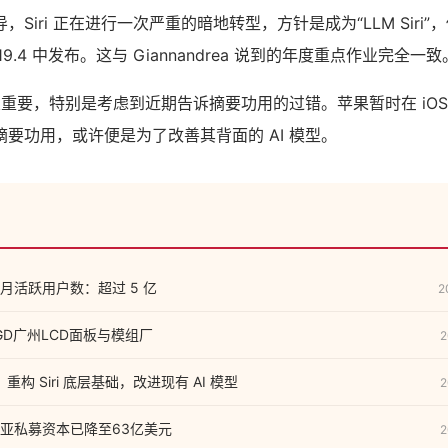
导，Siri 正在进行一次严重的暗地转型，方针是成为“LLM Siri”，
19.4 中发布。这与 Giannandrea 说到的年度重点作业完全一致
关重要，特别是考虑到近期告诉摘要功用的过错。苹果暂时在 iOS 1
要功用，或许便是为了改善其背面的 AI 模型。
月活跃用户数：超过 5 亿
2
GD广州LCD面板与模组厂
2
：重构 Siri 底层基础，改进现有 AI 模型
2
亚私募资本已降至63亿美元
2