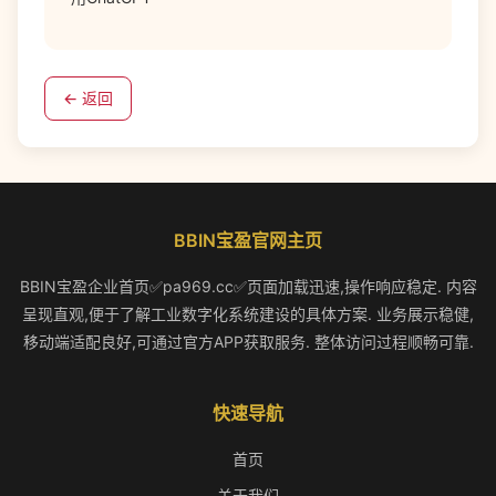
← 返回
BBIN宝盈官网主页
BBIN宝盈企业首页✅pa969.cc✅页面加载迅速,操作响应稳定. 内容
呈现直观,便于了解工业数字化系统建设的具体方案. 业务展示稳健,
移动端适配良好,可通过官方APP获取服务. 整体访问过程顺畅可靠.
快速导航
首页
关于我们