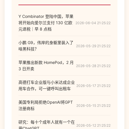
Y Combinator 登陆中国，苹果
将开始向爱尔兰支付 130 亿欧
2026-06-04 21:25:22
元退税｜早 8 点档
小鹏 G9，伟岸的身躯里装入了
2026-05-29 21:25:22
啥黑科技？
苹果推出新款 HomePod，2 月
2026-05-28 21:25:22
3 日开卖
高德打车企业版与小米达成企业
2026-05-17 21:25:22
用车合作，可一键呼叫出租车
美国专利局拒绝OpenAI将GPT
2026-05-15 21:25:22
注册商标
研究：每十个成年人就有一个在
2026-05-12 21:25:22
用ChatGPT