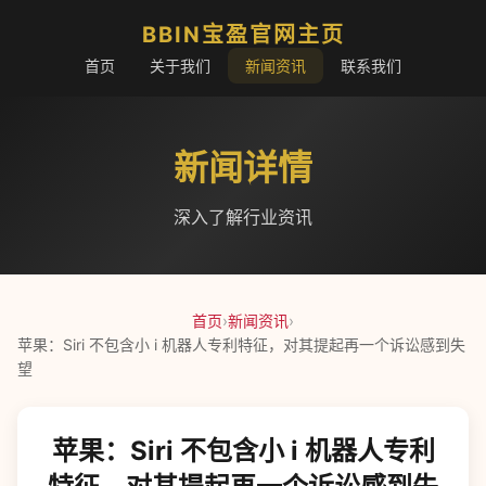
BBIN宝盈官网主页
首页
关于我们
新闻资讯
联系我们
新闻详情
深入了解行业资讯
首页
›
新闻资讯
›
苹果：Siri 不包含小 i 机器人专利特征，对其提起再一个诉讼感到失
望
苹果：Siri 不包含小 i 机器人专利