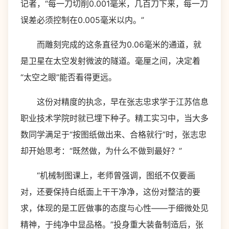
记者，“每一刀切削0.001毫米，几百刀下来，每一刀
误差必须控制在0.005毫米以内。”
而雕刻完成的这条直径为0.06毫米的通道，就
是卫星在太空发射微波的隧道。毫厘之间，决定着
“太空之眼”能否看得更远。
这份对精度的执念，早在张志忠求学于江苏信息
职业技术学院时就已埋下种子。精工实习中，当大多
数同学满足于“按图纸做出来、合格就行”时，张志忠
却开始思考：“既然做，为什么不做到最好？”
“机械制图课上，老师曾强调，图纸不仅要画
对，还要保持白纸面上干干净净，这份对整洁的要
求，体现的是工匠做事的态度与心性——于细微处见
精神，于纯净中显品格。”投身重大装备制造后，张