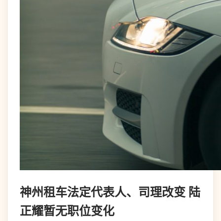
神州租车法定代表人、司理改变 陆
正耀暂无职位变化