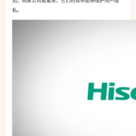
划。两家公司着重说，它们的体系能够维护用户隐
私。