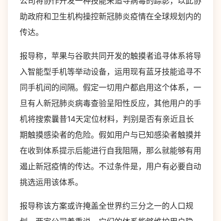
公司将协作开发一种技能来追寻病毒的踪影，以此协
助政府和卫生机构操控新冠肺炎疫情在全球规划内的
传达。
报导称，苹果与谷歌共同开发的触摸者追寻体系将导
入智能型手机等举动设备，运用现有蓝牙技能追寻不
同手机间的间隔。假定一切用户都启用这个体系，一
旦有人新冠肺炎病毒查验呈阳性反应，其他用户的手
机将搜索曩昔14天定位材料，判别是否有亲近且长
期触摸感染者的危险。假如用户与已知感染者触摸并
在收到体系提示后能进行自我阻隔，那么就能够有用
遏止新冠疫情的传达。不过条件是，用户有必要自动
挑选运用该体系。
报导称该方案或许掩盖全世界约三分之一的人口规