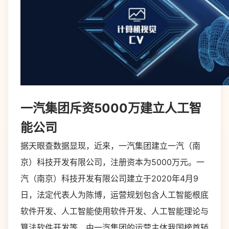
一汽集团斥资5000万建立人工智
能公司
据天眼查数据显现，近来，一汽集团建立一汽（南
京）科技开发有限公司，注册资本为5000万元。一
汽（南京）科技开发有限公司建立于2020年4月9
日，法定代表人为陈博，运营规划包含人工智能根底
软件开发、人工智能使用软件开发、人工智能理论与
算法软件开发等，由一汽集团的运营主体我国榜首轿