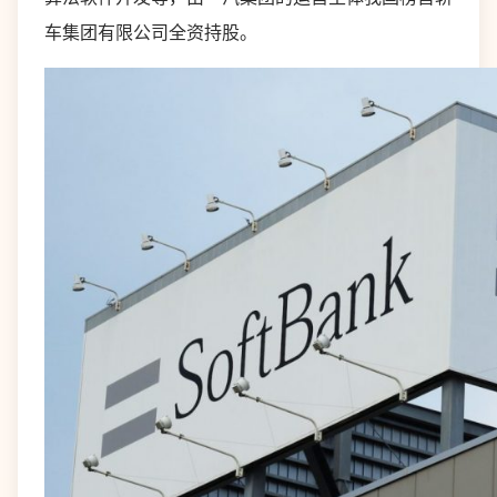
车集团有限公司全资持股。