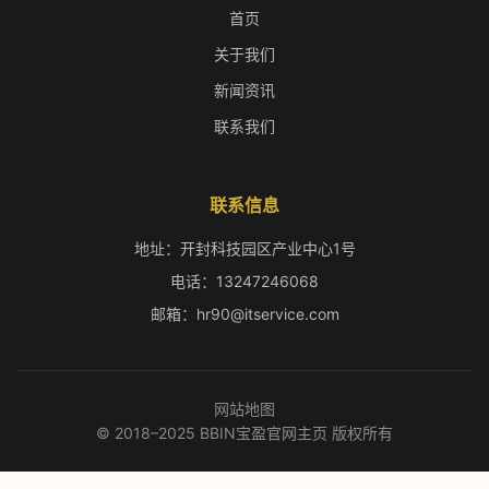
首页
关于我们
新闻资讯
联系我们
联系信息
地址：开封科技园区产业中心1号
电话：13247246068
邮箱：hr90@itservice.com
网站地图
© 2018–2025 BBIN宝盈官网主页 版权所有