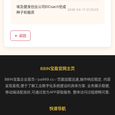
埃及健身创业公司ElCoach完成
2026-04-17 21:25:23
种子轮融资
← 返回
BBIN宝盈官网主页
BBIN宝盈企业首页✅pa969.cc✅页面加载迅速,操作响应稳定. 内容
呈现直观,便于了解工业数字化系统建设的具体方案. 业务展示稳健,
移动端适配良好,可通过官方APP获取服务. 整体访问过程顺畅可靠.
快速导航