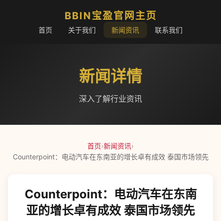
BBIN宝盈官网主页
首页
关于我们
新闻资讯
联系我们
新闻详情
深入了解行业资讯
首页
›
新闻资讯
›
Counterpoint：电动汽车在东南亚的增长卓有成效 泰国市场领先
Counterpoint：电动汽车在东南
亚的增长卓有成效 泰国市场领先