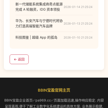
新一代储能系统集成商奇点能源
2026-01-14 21:25:24
完成 A 轮融资，IDG 资本领投
华为、长安汽车与宁德时代将协
2026-01-13 21:25:24
力打造高端智能汽车品牌
科技图鉴 | 超级 App 的孤岛
2026-01-10 21:25:24
← 返回
BBIN宝盈官网主页
BBIN宝盈企业首页✅pa969.cc✅页面加载迅速,操作响应稳定. 内容
呈现直观,便于了解工业数字化系统建设的具体方案. 业务展示稳健,