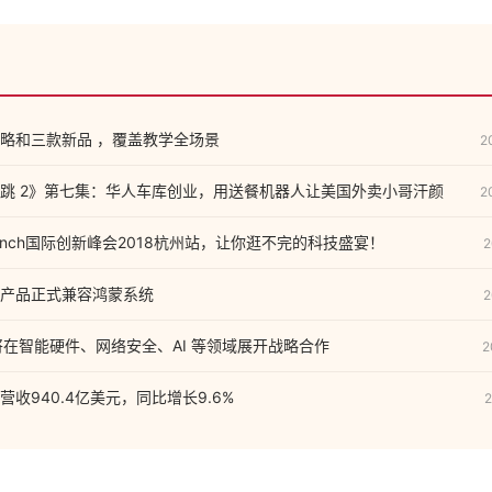
略和三款新品 ，覆盖教学全场景
2
跳 2》第七集：华人车库创业，用送餐机器人让美国外卖小哥汗颜
2
runch国际创新峰会2018杭州站，让你逛不完的科技盛宴！
2
产品正式兼容鸿蒙系统
2
飞将在智能硬件、网络安全、AI 等领域展开战略合作
2
收940.4亿美元，同比增长9.6%
2