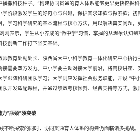
中播撒科技种子。“构建协同贯通的育人体系能够更早更快挖掘科
小学阶段激发学生的好奇心与兴趣，保护其求知欲与探索欲；初
目，学习科学研究的基本流程与核心方法，用以解决真实问题，
记刘刚表示，学生从小养成的“做中学”习惯，掌握的从现象认知到
科技创新工作打下坚实基础。
教育处副处长、陕西省大中小科学教育一体化研究中心执行
衔接需要双方发力。中小学要主动对接大学前沿，将高校讲座、
大学跟随科研团队学习；大学则应发挥社会服务职能，开设 “中小
团队开发适配课程，并通过绩效考核倾斜、经费支持等方式，激
精力“瓶颈”须突破
不断探索的同时，协同贯通育人体系的构建仍面临诸多挑战。