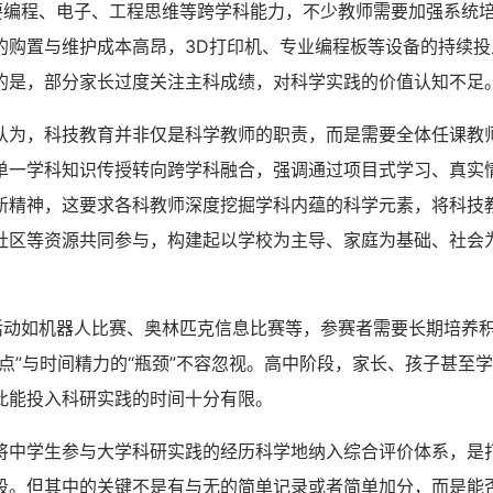
程、电子、工程思维等跨学科能力，不少教师需要加强系统培
的购置与维护成本高昂，3D打印机、专业编程板等设备的持续投
的是，部分家长过度关注主科成绩，对科学实践的价值认知不足
，科技教育并非仅是科学教师的职责，而是需要全体任课教师
单一学科知识传授转向跨学科融合，强调通过项目式学习、真实
新精神，这要求各科教师深度挖掘学科内蕴的科学元素，将科技
社区等资源共同参与，构建起以学校为主导、家庭为基础、社会
如机器人比赛、奥林匹克信息比赛等，参赛者需要长期培养积
断点”与时间精力的“瓶颈”不容忽视。高中阶段，家长、孩子甚至
此能投入科研实践的时间十分有限。
学生参与大学科研实践的经历科学地纳入综合评价体系，是
段。但其中的关键不是有与无的简单记录或者简单加分，而是能