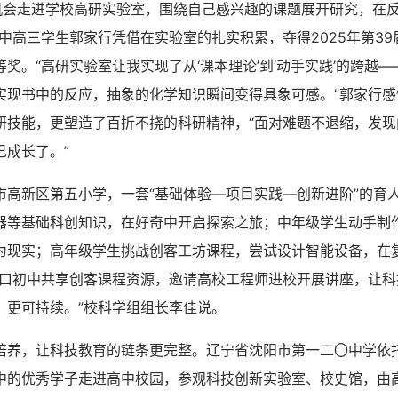
走进学校高研实验室，围绕自己感兴趣的课题展开研究，在反
中高三学生郭家行凭借在实验室的扎实积累，夺得2025年第3
奖。“高研实验室让我实现了从‘课本理论’到‘动手实践’的跨越
实现书中的反应，抽象的化学知识瞬间变得具象可感。”郭家行感
研技能，更塑造了百折不挠的科研精神，“面对难题不退缩，发现
己成长了。”
新区第五小学，一套“基础体验—项目实践—创新进阶”的育
器等基础科创知识，在好奇中开启探索之旅；中年级学生动手制
为现实；高年级学生挑战创客工坊课程，尝试设计智能设备，在
对口初中共享创客课程资源，邀请高校工程师进校开展讲座，让科
、更可持续。”校科学组组长李佳说。
，让科技教育的链条更完整。辽宁省沈阳市第一二〇中学依
中的优秀学子走进高中校园，参观科技创新实验室、校史馆，由