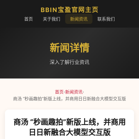
BBIN宝盈官网主页
首页
关于我们
新闻资讯
联系我们
新闻详情
深入了解行业资讯
首页
›
新闻资讯
›
商汤 “秒画趣拍”新版上线，并商用日日新融合大模型交互版
商汤 “秒画趣拍”新版上线，并商用
日日新融合大模型交互版