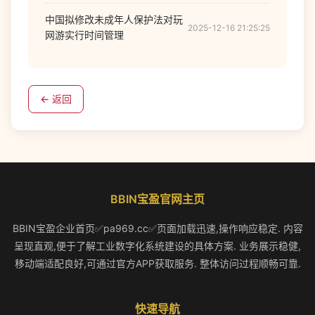
中国拟修改未成年人保护法对玩
2025-12-16 21:25:25
网游实行时间管理
← 返回
BBIN宝盈官网主页
BBIN宝盈企业首页✅pa969.cc✅页面加载迅速,操作响应稳定. 内容
呈现直观,便于了解工业数字化系统建设的具体方案. 业务展示稳健,
移动端适配良好,可通过官方APP获取服务. 整体访问过程顺畅可靠.
快速导航