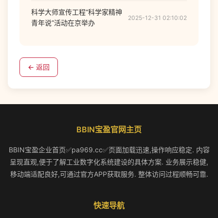
科学大师宣传工程“科学家精神
2025-12-31 02:10:02
青年说”活动在京举办
← 返回
BBIN宝盈官网主页
BBIN宝盈企业首页✅pa969.cc✅页面加载迅速,操作响应稳定. 内容
呈现直观,便于了解工业数字化系统建设的具体方案. 业务展示稳健,
移动端适配良好,可通过官方APP获取服务. 整体访问过程顺畅可靠.
快速导航