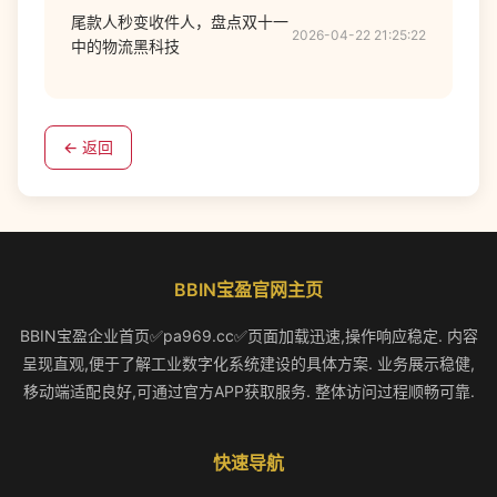
尾款人秒变收件人，盘点双十一
2026-04-22 21:25:22
中的物流黑科技
← 返回
BBIN宝盈官网主页
BBIN宝盈企业首页✅pa969.cc✅页面加载迅速,操作响应稳定. 内容
呈现直观,便于了解工业数字化系统建设的具体方案. 业务展示稳健,
移动端适配良好,可通过官方APP获取服务. 整体访问过程顺畅可靠.
快速导航