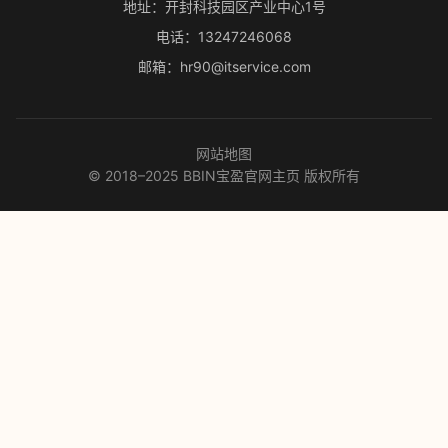
地址：开封科技园区产业中心1号
电话：13247246068
邮箱：hr90@itservice.com
网站地图
© 2018–2025 BBIN宝盈官网主页 版权所有