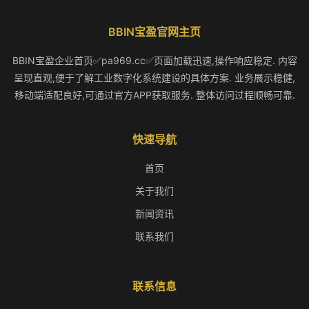
BBIN宝盈官网主页
BBIN宝盈企业首页✅pa969.cc✅页面加载迅速,操作响应稳定. 内容
呈现直观,便于了解工业数字化系统建设的具体方案. 业务展示稳健,
移动端适配良好,可通过官方APP获取服务. 整体访问过程顺畅可靠.
快速导航
首页
关于我们
新闻资讯
联系我们
联系信息