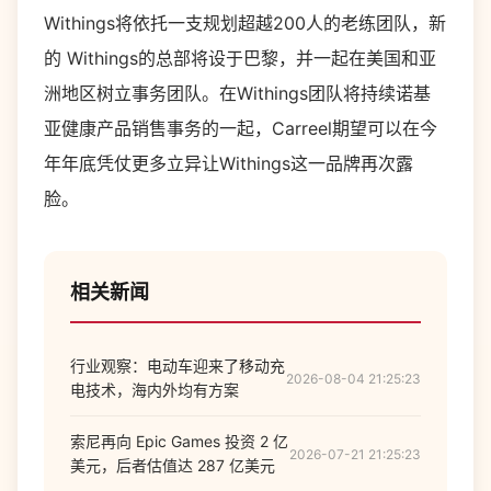
Withings将依托一支规划超越200人的老练团队，新
的 Withings的总部将设于巴黎，并一起在美国和亚
洲地区树立事务团队。在Withings团队将持续诺基
亚健康产品销售事务的一起，Carreel期望可以在今
年年底凭仗更多立异让Withings这一品牌再次露
脸。
相关新闻
行业观察：电动车迎来了移动充
2026-08-04 21:25:23
电技术，海内外均有方案
索尼再向 Epic Games 投资 2 亿
2026-07-21 21:25:23
美元，后者估值达 287 亿美元