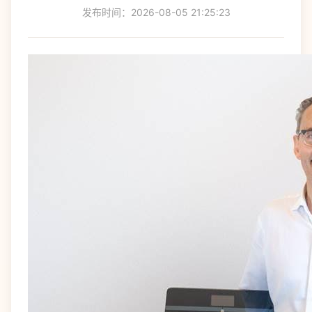
发布时间：2026-08-05 21:25:23