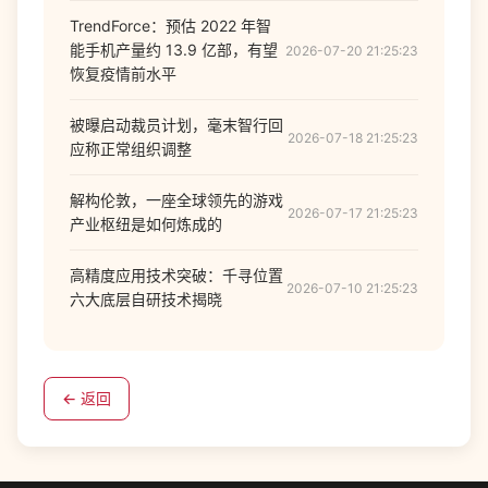
TrendForce：预估 2022 年智
能手机产量约 13.9 亿部，有望
2026-07-20 21:25:23
恢复疫情前水平
被曝启动裁员计划，毫末智行回
2026-07-18 21:25:23
应称正常组织调整
解构伦敦，一座全球领先的游戏
2026-07-17 21:25:23
产业枢纽是如何炼成的
高精度应用技术突破：千寻位置
2026-07-10 21:25:23
六大底层自研技术揭晓
← 返回