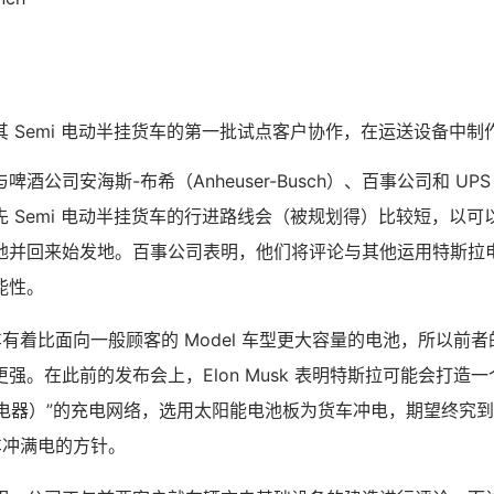
 Semi 电动半挂货车的第一批试点客户协作，在运送设备中制
酒公司安海斯-布希（Anheuser-Busch）、百事公司和 UP
 Semi 电动半挂货车的行进路线会（被规划得）比较短，以
地并回来始发地。百事公司表明，他们将评论与其他运用特斯拉
能性。
货车有着比面向一般顾客的 Model 车型更大容量的电池，所以前
强。在此前的发布会上，Elon Musk 表明特斯拉可能会打造一个
超级充电器）”的充电网络，选用太阳能电池板为货车冲电，期望终究到
货车冲满电的方针。