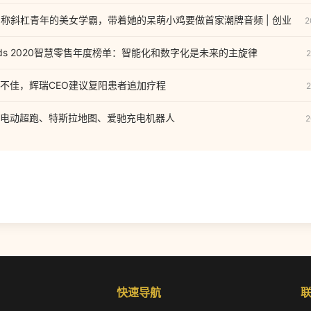
：自称斜杠青年的美女学霸，带着她的呆萌小鸡要做首家潮牌音频 | 创业
2
Awards 2020智慧零售年度榜单：智能化和数字化是未来的主旋律
2
不佳，辉瑞CEO建议复阳患者追加疗程
2
电动超跑、特斯拉地图、爱驰充电机器人
2
快速导航