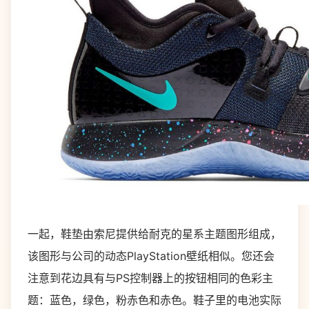
一起，鞋垫由索尼提供给耐克的星系主题图形组成，
该图形与公司的动态PlayStation壁纸相似。您还会
注意到花边具有与PS控制器上的按钮相同的色彩主
题：蓝色，绿色，粉赤色和赤色。鞋子里的电池实际