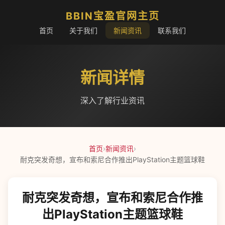
BBIN宝盈官网主页
首页
关于我们
新闻资讯
联系我们
新闻详情
深入了解行业资讯
首页
›
新闻资讯
›
耐克突发奇想，宣布和索尼合作推出PlayStation主题篮球鞋
耐克突发奇想，宣布和索尼合作推
出PlayStation主题篮球鞋