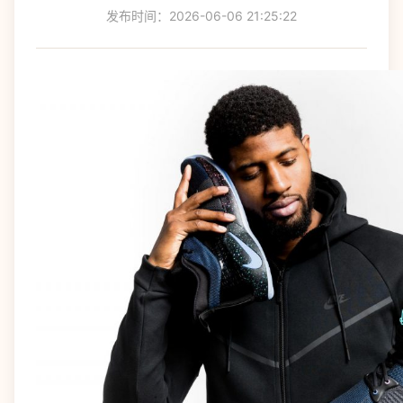
发布时间：2026-06-06 21:25:22