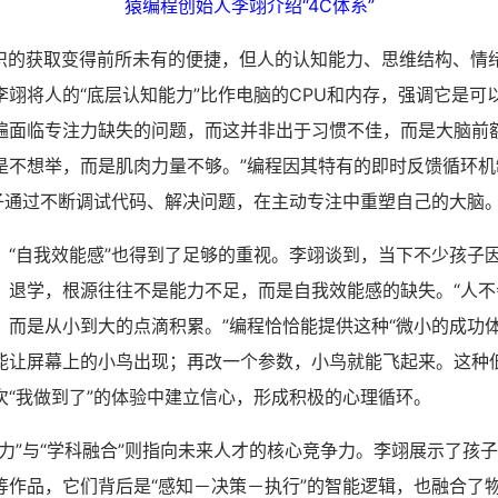
猿编程创始人李翊介绍“4C体系”
的获取变得前所未有的便捷，但人的认知能力、思维结构、情
李翊将人的“底层认知能力”比作电脑的CPU和内存，强调它是可
遍面临专注力缺失的问题，而这并非出于习惯不佳，而是大脑前额
是不想举，而是肌肉力量不够。”编程因其特有的即时反馈循环机
孩子通过不断调试代码、解决问题，在主动专注中重塑自己的大脑
自我效能感”也得到了足够的重视。李翊谈到，当下不少孩子
、退学，根源往往不是能力不足，而是自我效能感的缺失。“人不
，而是从小到大的点滴积累。”编程恰恰能提供这种“微小的成功体
能让屏幕上的小鸟出现；再改一个参数，小鸟就能飞起来。这种
次“我做到了”的体验中建立信心，形成积极的心理循环。
”与“学科融合”则指向未来人才的核心竞争力。李翊展示了孩
等作品，它们背后是“感知－决策－执行”的智能逻辑，也融合了