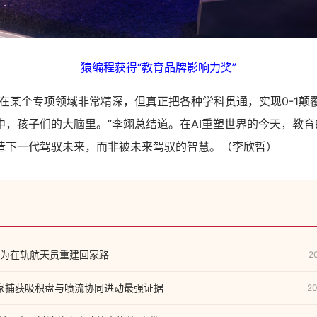
猿编程获得“教育品牌影响力奖”
某个专项领域非常精深，但真正把各种学科贯通，实现0-1颠
中，孩子们的大脑里。”李翊总结道。在AI重塑世界的今天，教
造下一代驾驭未来，而非被未来驾驭的智慧。（李欣哲）
为在轨航天员重建回家路
2
家捕获吸积盘与喷流协同进动最强证据
20