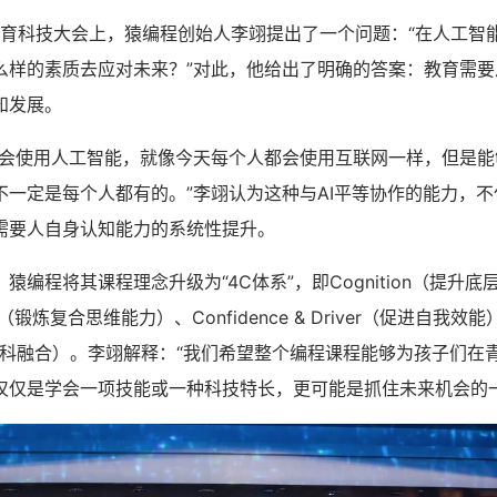
教育科技大会上，猿编程创始人李翊提出了一个问题：“在人工智
么样的素质去应对未来？”对此，他给出了明确的答案：教育需要
知发展。
使用人工智能，就像今天每个人都会使用互联网一样，但是能
不一定是每个人都有的。”李翊认为这种与AI平等协作的能力，
需要人自身认知能力的系统性提升。
程将其课程理念升级为“4C体系”，即Cognition（提升底
king（锻炼复合思维能力）、Confidence & Driver（促进自我效能）
e（赋能学科融合）。李翊解释：“我们希望整个编程课程能够为孩子们
仅仅是学会一项技能或一种科技特长，更可能是抓住未来机会的一