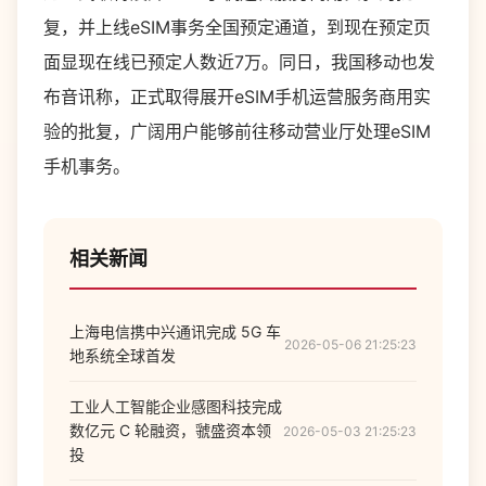
复，并上线eSIM事务全国预定通道，到现在预定页
面显现在线已预定人数近7万。同日，我国移动也发
布音讯称，正式取得展开eSIM手机运营服务商用实
验的批复，广阔用户能够前往移动营业厅处理eSIM
手机事务。
相关新闻
上海电信携中兴通讯完成 5G 车
2026-05-06 21:25:23
地系统全球首发
工业人工智能企业感图科技完成
数亿元 C 轮融资，虢盛资本领
2026-05-03 21:25:23
投