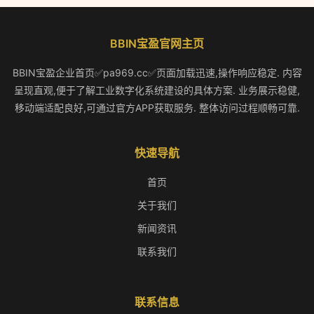
BBIN宝盈官网主页
BBIN宝盈企业首页✅pa969.cc✅页面加载迅速,操作响应稳定. 内容
呈现直观,便于了解工业数字化系统建设的具体方案. 业务展示稳健,
移动端适配良好,可通过官方APP获取服务. 整体访问过程顺畅可靠.
快速导航
首页
关于我们
新闻资讯
联系我们
联系信息