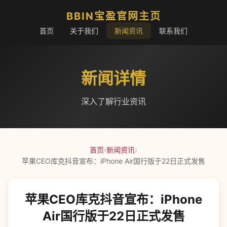
BBIN宝盈官网主页
首页
关于我们
新闻资讯
联系我们
新闻详情
深入了解行业资讯
首页
›
新闻资讯
›
苹果CEO库克抖音宣布：iPhone Air国行版于22日正式发售
苹果CEO库克抖音宣布：iPhone
Air国行版于22日正式发售