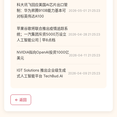
科大讯飞回应美国AI芯片出口管
制：华为昇腾910B能力基本可
2026-05-01 21:25:23
对标英伟达A100
苹果谷歌将联合推出疫情追踪系
统；一汽集团斥资5000万设立
2026-04-28 21:25:23
人工智能公司 | 早8点档
NVIDIA拟向OpenAI投资1000亿
2026-04-11 21:25:23
美元
IGT Solutions 推出企业级生成
2026-04-09 21:25:23
式人工智能平台 TechBud.AI
← 返回