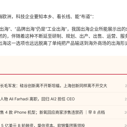
海欧洲，科技企业要知本乡、看长线、能“布道”：
出海”、“品牌出海”仍是“工业出海”，我国出海企业所能展示出
然的，伴随着这种不断延至研制、规划、出产、出售、运营、服
出海这一选项也远远脱离了单纯把产品输送到海外商场的出海形
长毛军发：硅谷创新离不开斯坦福，上海创新同样离不开交大
2
Ali Farhadi 离职，回归 AI2 担任 CEO
2
 4 款 iPhone 机型；新氧回应商家涉售违禁药 ｜早 8 点档
2
 ”获 5 亿美元 B 轮融资，挚信资本、软银集团等领投
2