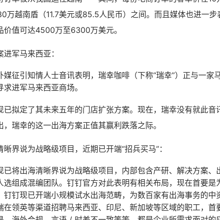
至30万越南盾（11.7美元或85.5人民币）之间。而且媒体也进一
价值可达4500万至6300万美元。
案进军马来西亚：
外媒征引知情人士音讯表明，瑞幸咖啡（下称“瑞幸”）正与一家
寻求进军马来西亚商场。
现已拟定了其未来五年的门店扩张方案。现在，瑞幸没有就此音
出，瑞幸的这一出海方案正值其赢利跌落之际。
清晰界说为战略级项目，近期已开端“招兵买马”：
现已将出海清晰界说为战略级项目，内部包含产研、解决方案、
人选组成混编团队。钉钉官方对此表明有相关布局，现在首要是
，钉钉现已开端小规模试水出海范畴，为数百家有出海事务的中
端在领英等渠道招聘马来西亚、印尼、新加坡等区域的职工，首
是，海外合规、言语 / 时差不一致等等，都是企业所需求面对的