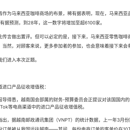
再作为马来西亚咖啡商场的布景，稀有据表明，现在，马来西亚
稀有据预测，到28年，这一数字将增加至超6100家。
此传言做出置评。但可以必定的是，接下来，马来西亚零售咖啡
。当然，对顾客来说，更多参加者的参加，也会意味着接下来会
我们进入本次正题。
道进口产品征收增值税：
导得悉，越南国会部属的财务-预算委员会正提议对该国国内的Sh
i、TikTok等电商渠道中的进口产品征收增值税。
指出，据越南邮政通讯集团（VNPT）的统计数据，上一年3月
份订单被从我国运往越南——其间，每份电商订单的客单价在10万