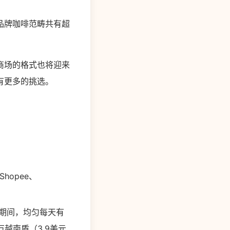
品牌咖啡范畴共有超
商场的格式也将迎来
有更多的挑选。
opee、
份期间，均匀每天有
越南盾（3.9美元