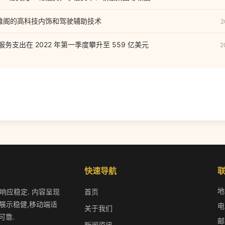
款雅阁的高科技内饰和驾驶辅助技术
2
云服务支出在 2022 年第一季度攀升至 559 亿美元
2
快速导航
地
作响应稳定. 内容呈现
首页
展示稳健,移动端适
电
关于我们
可靠.
邮
新闻资讯