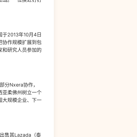
2013年10月4日
把协作规模扩展到包
家和研究人员参加的
部分Nxera协作，
西亚柔佛州树立一个
超大规模企业、下一
售其Lazada（泰