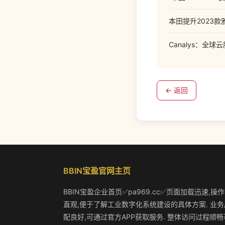
本田提升2023
Canalys：全球
← 返回
BBIN宝盈官网主页
BBIN宝盈企业首页✅pa969.cc✅页面加载迅速,操
直观,便于了解工业数字化系统建设的具体方案. 业务
配良好,可通过官方APP获取服务. 整体访问过程顺畅