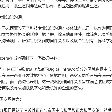
现已与一批生态同伴达成了协作，树立起出海的服务生态。
专业知识沟通：
马来西亚签署了科技专业知识沟通方案体谅备忘录，以作为两国于
和立异协作协议的延伸。据了解，除其他事项外，体谅备忘录将
员沟通项目、研究组织之间的同伴关系以及联合组织有世界科学
xera在当地研制下一代数据中心：
(TM)正与新加坡电信旗下Digital InfraCo部分的区域数据中心
以在马来西亚开发数据中心。依据声明，两家公司将首先在马来
园区。而且两边也表明，这一战略协作同伴关系旨在满意该区域
给商以及寻求加快数字化和云核算的企业的需求。
泰国商场传言：
ada现已否认了有关其正在与泰国中心集团和正大集团商洽，然后出