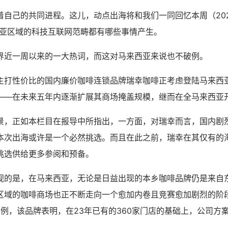
自己的共同进程。这儿，动点出海将和我们一同回忆本周（2024.0
3）东南亚区域的科技互联网范畴都有哪些事情产生。
界近一周以来的一大热词，而这对马来西亚来说也不破例。
主打性价比的国内廉价咖啡连锁品牌瑞幸咖啡正考虑登陆马来西
——在未来五年内逐渐扩展其商场掩盖规模，继而在全马来西亚
景，正如本栏目在报导中所指出，一方面，对瑞幸而言，国内剧
本次出海或许是一个必然挑选。而且在此之前，瑞幸在其仅有的
挑选供给更多参阅和预备。
视的是，在马来西亚，无论是日益出现的本乡咖啡品牌仍是来自
区域的咖啡商场也正不断走向一个愈加内卷且竞赛愈加剧烈的阶
fee为例，该品牌表明，在23年已有的360家门店的基础上，公司方