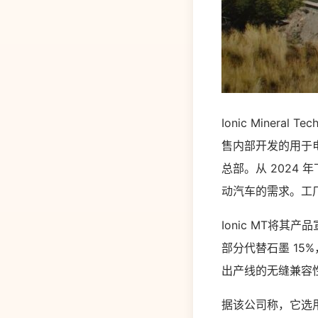
Ionic Mineral
售内部开发的用于
总部。从 2024 年
动汽车的需求。工厂
Ionic MT将
部分代替石墨 15%
出产线的无缝兼容
据该公司称，它选