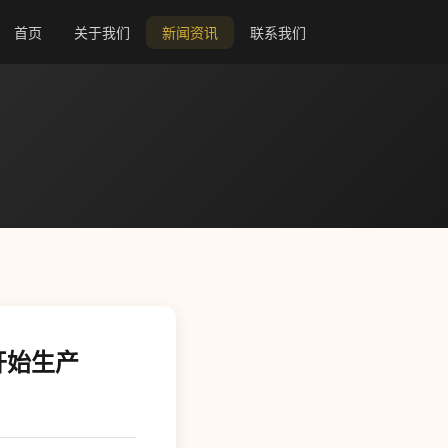
首页
关于我们
新闻资讯
联系我们
开始生产