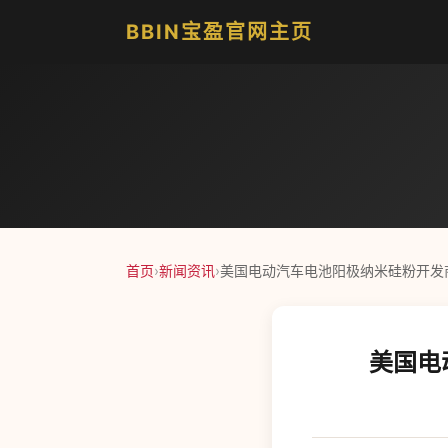
BBIN宝盈官网主页
首页
›
新闻资讯
›
美国电动汽车电池阳极纳米硅粉开发商I
美国电