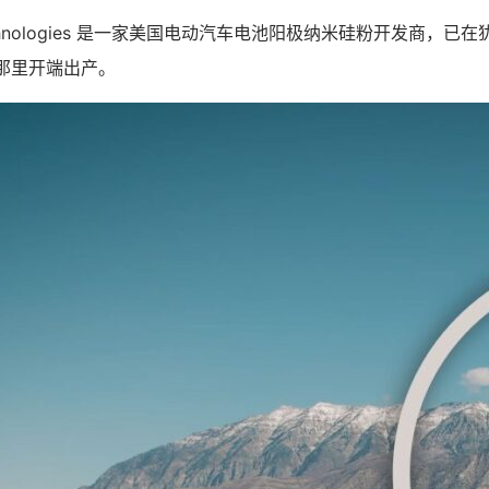
al Technologies 是一家美国电动汽车电池阳极纳米硅粉开发商
在那里开端出产。