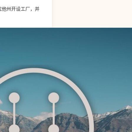
，已在犹他州开设工厂，并