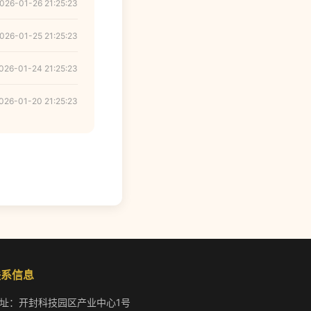
026-01-26 21:25:23
026-01-25 21:25:23
026-01-24 21:25:23
026-01-20 21:25:23
联系信息
址：开封科技园区产业中心1号