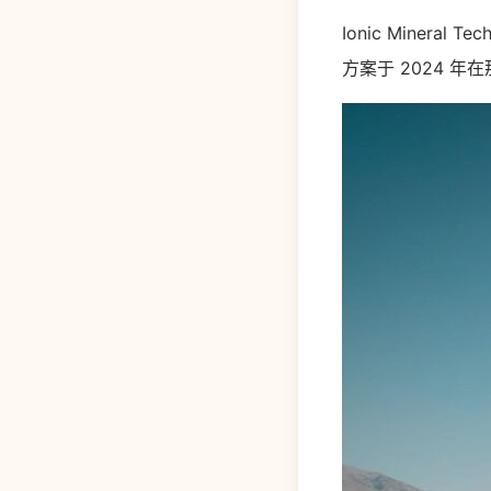
Ionic Miner
方案于 2024 年