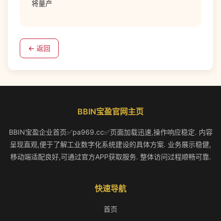
将量产
← 返回
BBIN宝盈官网主页
BBIN宝盈企业首页✅pa969.cc✅页面加载迅速,操作响应稳定. 内容
呈现直观,便于了解工业数字化系统建设的具体方案. 业务展示稳健,
移动端适配良好,可通过官方APP获取服务. 整体访问过程顺畅可靠.
快速导航
首页