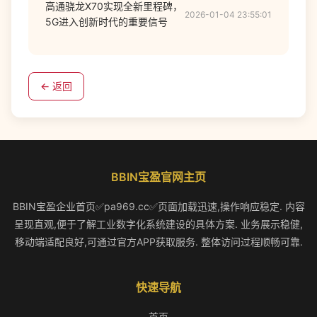
高通骁龙X70实现全新里程碑，
2026-01-04 23:55:01
5G进入创新时代的重要信号
← 返回
BBIN宝盈官网主页
BBIN宝盈企业首页✅pa969.cc✅页面加载迅速,操作响应稳定. 内容
呈现直观,便于了解工业数字化系统建设的具体方案. 业务展示稳健,
移动端适配良好,可通过官方APP获取服务. 整体访问过程顺畅可靠.
快速导航
首页