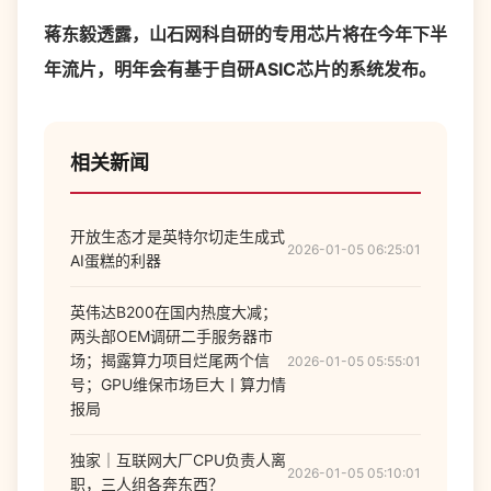
蒋东毅透露，山石网科自研的专用芯片将在今年下半
年流片，明年会有基于自研ASIC芯片的系统发布。
相关新闻
开放生态才是英特尔切走生成式
2026-01-05 06:25:01
AI蛋糕的利器
英伟达B200在国内热度大减；
两头部OEM调研二手服务器市
场；揭露算力项目烂尾两个信
2026-01-05 05:55:01
号；GPU维保市场巨大丨算力情
报局
独家｜互联网大厂CPU负责人离
2026-01-05 05:10:01
职，三人组各奔东西？