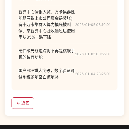
智算中心情报大览：万卡集群性
能弱导致上市公司资金链紧张；
有十万卡集群因算力摸底被叫
2026-01-05 03:10:01
停；某智算中心验收通过后使用
率从85%一路下降
硬件级光线追踪将不再是旗舰手
2026-01-05 00:55:01
机的独有功能
国产EDA重大突破，数字验证调
2026-01-04 23:25:01
试系统多项空白被填补
← 返回