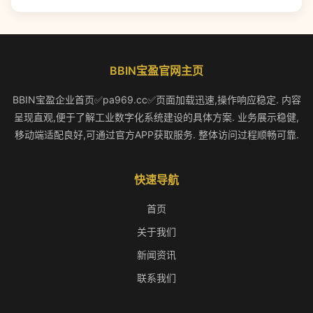
BBIN宝盈官网主页
BBIN宝盈企业首页✅pa969.cc✅页面加载迅速,操作响应稳定. 内容
呈现直观,便于了解工业数字化系统建设的具体方案. 业务展示稳健,
移动端适配良好,可通过官方APP获取服务. 整体访问过程顺畅可靠.
快速导航
首页
关于我们
新闻资讯
联系我们