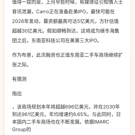
值得一提的是，上月早些时候，有媒体征引知情人士
音讯泄漏，Carro正在准备赴美IPO，最快可能在
2026年发动，募资额最高可达5亿美元，方针估值
超越30亿美元。假如顺畅到达，这将成为继冬海集
团之后，东南亚科技公司在美第三大IPO。
作为布景，此次融资也正值东南亚二手车商场继续扩
张之际。
有猜测
指出
，该商场规划本年将超越
696
亿美元，并在
2030
年
到达
961
亿美元，年均增速约
6.65%
。与此同时，日
本国内二手车商场也在不断发展。依据
IMARC
Group
的