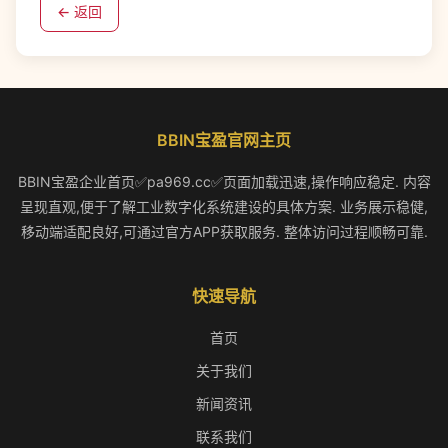
← 返回
BBIN宝盈官网主页
BBIN宝盈企业首页✅pa969.cc✅页面加载迅速,操作响应稳定. 内容
呈现直观,便于了解工业数字化系统建设的具体方案. 业务展示稳健,
移动端适配良好,可通过官方APP获取服务. 整体访问过程顺畅可靠.
快速导航
首页
关于我们
新闻资讯
联系我们