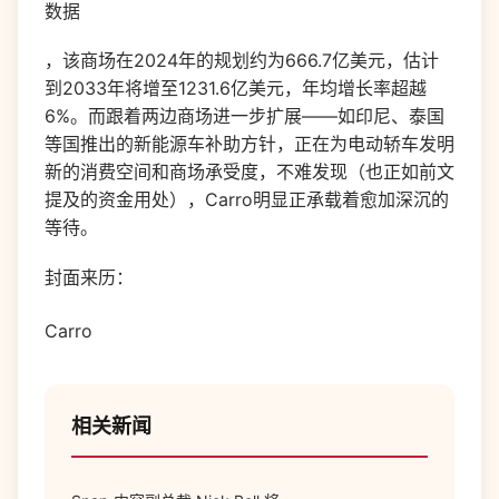
数据
，该商场在
2024
年的规划约为
666.7
亿美元，估计
到
2033
年将增至
1231.6
亿美元，年均增长率超越
6%
。而跟着两边商场进一步扩展
——
如印尼、泰国
等国推出的新能源车补助方针，正在为电动轿车发明
新的消费空间和商场承受度，不难发现（也正如前文
提及的资金用处），
Carro
明显正承载着愈加深沉的
等待。
封面来历：
Carro
相关新闻