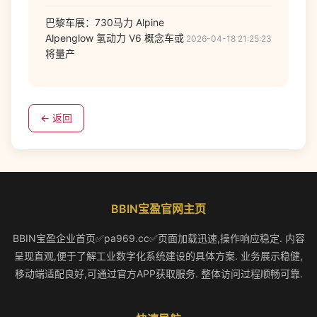
巴黎车展：730马力 Alpine
Alpenglow 氢动力 V6 概念车或
2026-04-18 21:25:23
将量产
← 返回
BBIN宝盈官网主页
BBIN宝盈企业首页✅pa969.cc✅页面加载迅速,操作响应稳定. 内容
呈现直观,便于了解工业数字化系统建设的具体方案. 业务展示稳健,
移动端适配良好,可通过官方APP获取服务. 整体访问过程顺畅可靠.