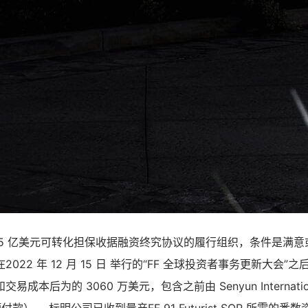
35 亿美元可转化担保收据融资终究协议的履行组织，条件是满
22 年 12 月 15 日 举行的“FF 全球投资者事务更新大会”之后
成本后为的 3060 万美元，包含之前由 Senyun Internationa