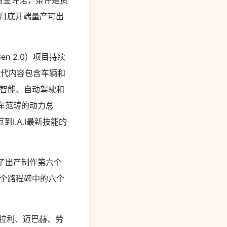
悉数资金许诺，条件是资
 月底开端量产可出
T Gen 2.0）项目持续
.0的换代内容包含车辆和
先进体系，即智能、自动驾驶和
汽车范畴的动力总
I.A.I最新技能的
了出产制作第六个
七个路程碑中的六个
标法拉利、迈巴赫、劳