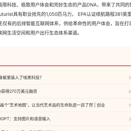
极限科技、极致用户体会和完好生态的产品DNA，带来了共同的
Futurist具有职业抢先的1,050匹马力， EPA认证续航路程381
及绝无仅有的后排智能互联网体系，供给革命性的用户体会，旨在打
联网生活空间和用户出行生态体系渠道。
的身躯里装入了啥黑科技？
2
in获得270万美元融资
2
画个“艺术地图”，让当代艺术品的生命轨迹一目了然 | 创业
2
ChatGPT：支持图片和语音输入
2