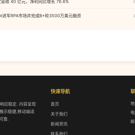
营收 40 亿元，净利同比增长 76.6%
2
ot进军RPA市场并完成B+轮3500万美元融资
快速导航
地
作响应稳定. 内容呈现
首页
展示稳健,移动端适
电
关于我们
可靠.
邮
新闻资讯
联系我们