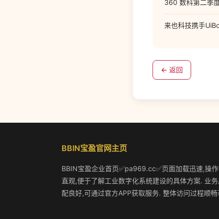
360 数科第二季度
来也科技携手UiB
← 返回
BBIN宝盈官网主页
BBIN宝盈企业首页✅pa969.cc✅页面加载迅速,操
直观,便于了解工业数字化系统建设的具体方案. 业务
配良好,可通过官方APP获取服务. 整体访问过程顺畅