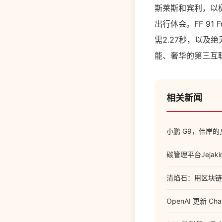
斯莱斯和宾利，以
出行体会。FF 91 
需2.27秒，以
能、奢华的第三互
相关新闻
小鹏 G9，伟岸
碳管理平台Jejak
清焰石：用区块链
OpenAI 更新 