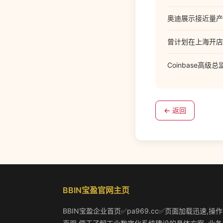
奥迪展示接近量产的电动
曾计划在上海开店，
Coinbase高级
← 返回
BBIN宝盈官网主页
BBIN宝盈企业首页✅pa969.cc✅页面加载迅速,操