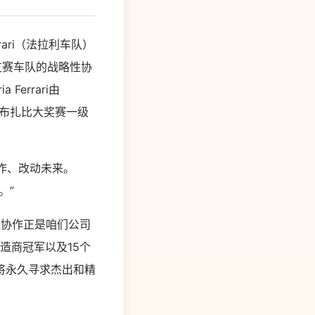
rari（法拉利车队）
为这支赛车队的战略性协
errari由
22年阿布扎比大奖赛一级
手协作、改动未来。
。”
运动队协作正是咱们公司
制造商冠军以及15个
也将永久寻求杰出和精