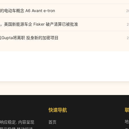
车概念 A6 Avant e-tron
2
美国新能源车企 Fisker 破产清算已被批准
2
总监Gupta将离职 投身新的加密项目
2
快速导航
地
作响应稳定. 内容呈现
首页