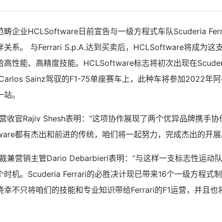
业HCLSoftware日前宣告与一级方程式车队Scuderia Fer
。 与Ferrari S.p.A.达到买卖后，HCLSoftware将成
能、高精度技能。HCLSoftware标志将初次出现在Scuderia F
lerc和Carlos Sainz驾驭的F1-75单座赛车上，此种车将参加20
一站。
e首席营收官Rajiv Shesh表明：“这项协作展现了两个优异品牌携
LSoftware都有杰出和前进的传统，咱们将一起努力，完成杰出的开展
副总裁兼营销主管Dario Debarbieri表明：“与这样一支标志性
机。Scuderia Ferrari的必胜决计现已带来16个一级方程式
幸不只将咱们的技能和专业知识带给Ferrari的F1运营，并且