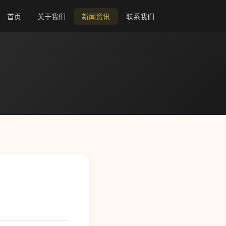
首页
关于我们
新闻资讯
联系我们