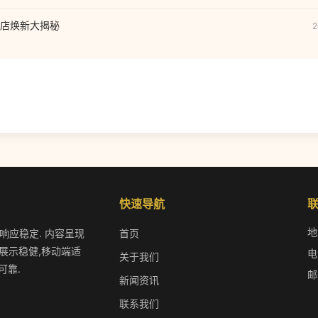
店焕新大揭秘
2
快速导航
地
作响应稳定. 内容呈现
首页
展示稳健,移动端适
电
关于我们
可靠.
邮
新闻资讯
联系我们