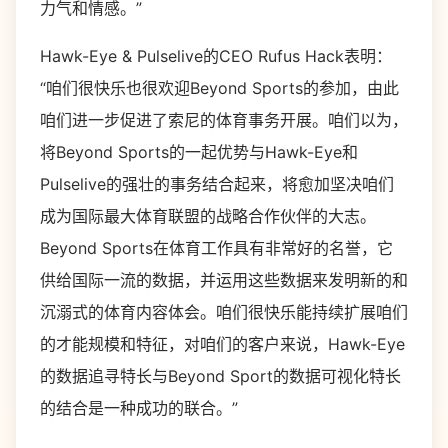
力气和情感。”
Hawk-Eye & Pulselive的CEO Rufus Hack表明：
“咱们很快乐也很欢迎Beyond Sports的参加，由此
咱们进一步促进了索尼的体育事务开展。咱们以为，
将Beyond Sports的一起优势与Hawk-Eye和
Pulselive的强壮的事务结合起来，将愈加坚决咱们
成为国际最大体育联盟的战略合作伙伴的大志。
Beyond Sports在体育工作具有非常好的名誉，它
供给国际一流的数据，并运用这些数据来发明新的和
沉溺式的体育内容体会。咱们很快乐能持续扩展咱们
的才能规模和特征，对咱们的客户来说，Hawk-Eye
的数据追寻特长与Beyond Sport的数据可视化特长
的结合是一种成功的联合。”