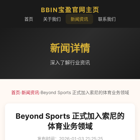
BBIN宝盈官网主页
首页
关于我们
新闻资讯
联系我们
新闻详情
深入了解行业资讯
首页
›
新闻资讯
›
Beyond Sports 正式加入索尼的体育业务领域
Beyond Sports 正式加入索尼的
体育业务领域
发布时间：2026-01-03 21:25:25