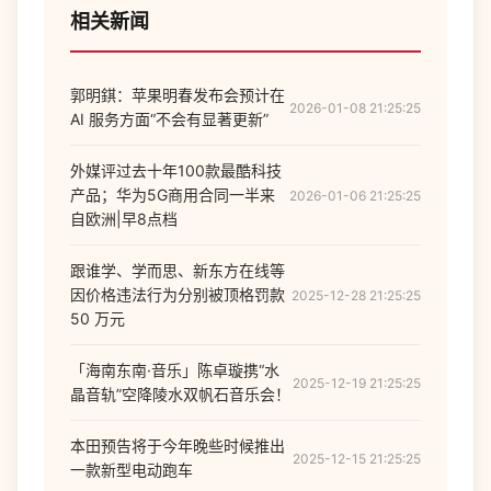
相关新闻
郭明錤：苹果明春发布会预计在
2026-01-08 21:25:25
AI 服务方面“不会有显著更新”
外媒评过去十年100款最酷科技
产品；华为5G商用合同一半来
2026-01-06 21:25:25
自欧洲|早8点档
跟谁学、学而思、新东方在线等
因价格违法行为分别被顶格罚款
2025-12-28 21:25:25
50 万元
「海南东南·音乐」陈卓璇携“水
2025-12-19 21:25:25
晶音轨”空降陵水双帆石音乐会！
本田预告将于今年晚些时候推出
2025-12-15 21:25:25
一款新型电动跑车