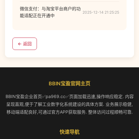
微信支付：与淘宝平台商户的功
2025-12-14 21:25:25
能适配正在开通中
← 返回
BBIN宝盈官网主页
BBIN宝盈企业首页✅pa969.cc✅页面加载迅速,操作响应稳定. 内容
呈现直观,便于了解工业数字化系统建设的具体方案. 业务展示稳健,
移动端适配良好,可通过官方APP获取服务. 整体访问过程顺畅可靠.
快速导航