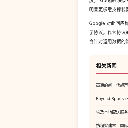
度。“Google
明显更乐意支撑我
Google 对此
了协议。作为协议的
含针对运用数据的
相关新闻
高通的新一代超声
Beyond Spo
埃及本地配送服务R
携程梁建章：国际