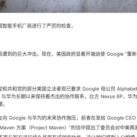
国智能手机厂商进行了严厉的检查，
遭到的巨大冲击。现在，美国政府显着开端迫使 Google “重
共和党的部分美国立法者现已要求 Google 母公司 Alphab
le 与华为长期以来保持着杰出的协作联系，比方 Nexus 6P，
支撑。
Google 与华为的未来协作施压，前者在发给 Google CEO Sund
aven 方案（Project Maven）”的信中提出了委员会对中