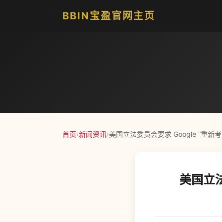
BBIN宝盈官网主页
首页
›
新闻资讯
›
美国立法委员会要求 Google “重
美国立法