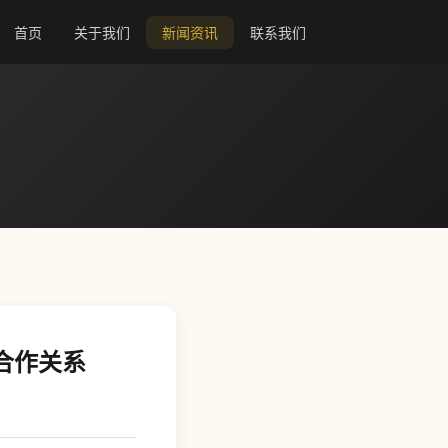
首页
关于我们
新闻资讯
联系我们
的合作关系