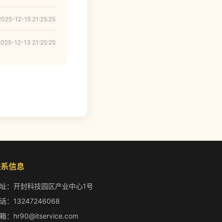
2025-12-15 21:25:25
2025-12-13 21:25:25
联系信息
址：开封科技园区产业中心1号
话：13247246068
箱：hr90@itservice.com