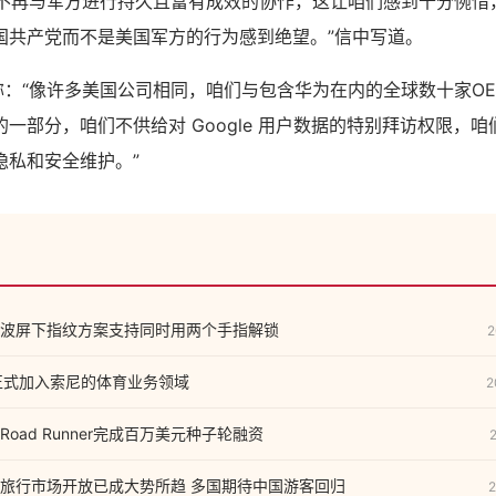
 决议不再与军方进行持久且富有成效的协作，这让咱们感到十分惋惜，但
国共产党而不是美国军方的行为感到绝望。”信中写道。
回应称：“像许多美国公司相同，咱们与包含华为在内的全球数十家O
一部分，咱们不供给对 Google 用户数据的特别拜访权限，
隐私和安全维护。”
波屏下指纹方案支持同时用两个手指解锁
2
rts 正式加入索尼的体育业务领域
2
oad Runner完成百万美元种子轮融资
旅行市场开放已成大势所趋 多国期待中国游客回归
2