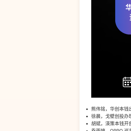
熊伟铭，华创本钱
徐晨，戈壁创投办
胡斌，渶策本钱开
乔雨婷，OPPO 