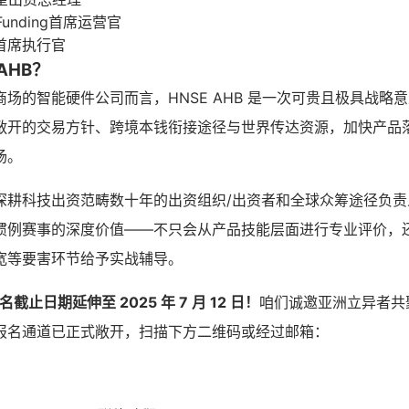
Funding首席运营官
首席执行官
AHB？
场的智能硬件公司而言，HNSE AHB 是一次可贵且极具战略
敞开的交易方针、跨境本钱衔接途径与世界传达资源，加快产品
场。
深耕科技出资范畴数十年的出资组织/出资者和全球众筹途径负责
惯例赛事的深度价值——不只会从产品技能层面进行专业评价，
宽等要害环节给予实战辅导。
报名截止日期延伸至 2025 年 7 月 12 日！
咱们诚邀亚洲立异者共
报名通道已正式敞开，扫描下方二维码或经过邮箱：