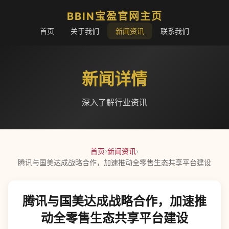
BBIN宝盈官网主页
首页
关于我们
新闻资讯
联系我们
新闻详情
深入了解行业资讯
首页
›
新闻资讯
›
腾讯与国美达成战略合作，加速推动全零售生态共享平台建设
腾讯与国美达成战略合作，加速推
动全零售生态共享平台建设