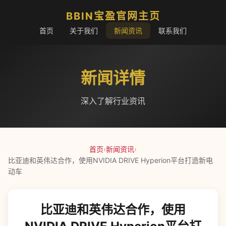
BBIN宝盈官网主页
首页
关于我们
新闻资讯
联系我们
新闻详情
深入了解行业资讯
首页
›
新闻资讯
›
比亚迪和英伟达合作，使用NVIDIA DRIVE Hyperion平台打造新电
动车
比亚迪和英伟达合作，使用