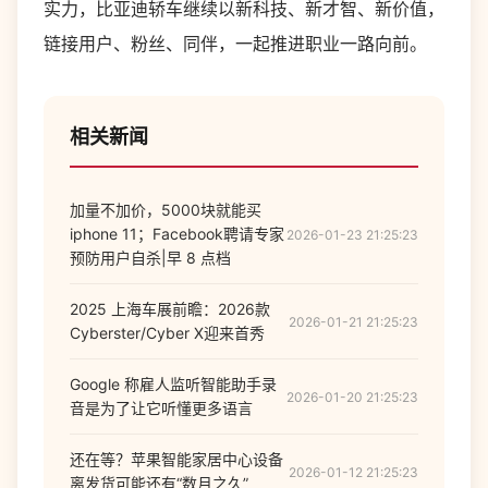
实力，比亚迪轿车继续以新科技、新才智、新价值，
链接用户、粉丝、同伴，一起推进职业一路向前。
相关新闻
加量不加价，5000块就能买
iphone 11；Facebook聘请专家
2026-01-23 21:25:23
预防用户自杀|早 8 点档
2025 上海车展前瞻：2026款
2026-01-21 21:25:23
Cyberster/Cyber X迎来首秀
Google 称雇人监听智能助手录
2026-01-20 21:25:23
音是为了让它听懂更多语言
还在等？苹果智能家居中心设备
2026-01-12 21:25:23
离发货可能还有“数月之久”