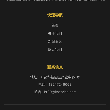
快速导航
首页
关于我们
新闻资讯
联系我们
联系信息
地址：开封科技园区产业中心1号
电话：13247246068
邮箱：hr90@itservice.com