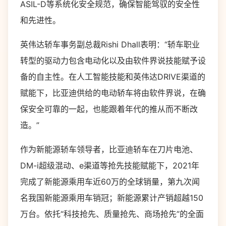
ASIL-D等系统化安全规范，确保智能驾驭的安全性
和先进性。
英伟达轿车事务副总裁Rishi Dhall表明：“轿车职业
转型的驱动力包含电动化以及由软件界说技能赋予设
备的自主性。在人工智能技能和英伟达DRIVE渠道的
赋能下，比亚迪供给的电动轿车将由软件界说，在确
保安全可靠的一起，也能跟着年代的推从而不断改
造。”
作为新能源轿车领导者，比亚迪轿车在刀片电池、
DM-i超级混动、e渠道等抢先技能赋能下，2021年
完成了新能源乘用车近60万的全球销量，第九次闻
名我国新能源乘用车销冠；新能源累计产销超越150
万台。依托“科技抢先、质量抢先、商场抢先”的全面