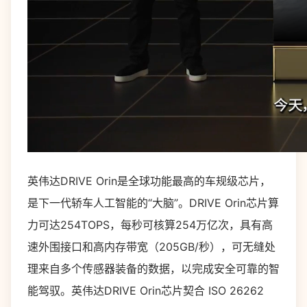
英伟达DRIVE Orin是全球功能最高的车规级芯片，
是下一代轿车人工智能的“大脑”。DRIVE Orin芯片算
力可达254TOPS，每秒可核算254万亿次，具有高
速外围接口和高内存带宽（205GB/秒），可无缝处
理来自多个传感器装备的数据，以完成安全可靠的智
能驾驭。英伟达DRIVE Orin芯片契合 ISO 26262