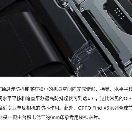
O五轴悬浮防抖能够在狭小的机身空间内完成俯仰、摇晃、水平平
水平平移和笔直平移最高防抖起伏可到达±3°，这比常见的OI
挨近专业单反相机的防抖作用。此外，OPPO Find X5系列全
on X，这是一颗由台积电代工的6nm印象专用NPU芯片。