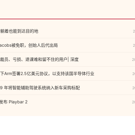
让你躺着也能到达目的地
2
 Jacobs被免职，创始人后代出局
2
裁员、亏损、退课难和留不住的用户| 深度
2
下Arm签署2.5亿美元协议，以支持该国半导体行业
2
019 年将智能辅助驾驶系统纳入新车采购标配
2
布 Playbar 2
2