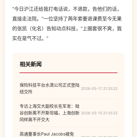
“今日沪江还给我打电话说，不退款，告他们的话，
直接走法院。”一位坚持了两年索要退课费至今无果
的张凯（化名）告知动点科技，“上圈套很不爽，我
实在是气不过。”
相关新闻
保险科技平台水滴公司正式登陆
2026-05-17 21:25:22
纽交所
专访上海交大副校长毛军发：硅
谷创新离不开斯坦福，上海创新
2026-05-15 21:25:22
同样离不开交大
高通董事长Paul Jacobs被免