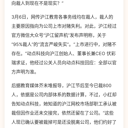
向裁人到现在不是现实？”
3月6日，网传沪江教育各事务线均在裁人，裁人的
主要原因指向为公司上市对赌失利。对此，沪江经过
官方微信大众号“沪江留声机”发布声明称，关于
“95%裁人”的“流言严峻失实”。“上市进行中，对赌不
存在。”动点科技向沪江创始人、董事长兼CEO 伏彩
瑞求证，他经过公关人员向动点科技回应：全部以官
方声明为准。
后据教育媒体芥末堆报导，沪江节后至今已裁800
人，依据是公司内部体系的数据计算，不过，小红却
告知动点科技，她知道的沪江网校市场部职工承认被
裁但因作业还未交接完，依然还留在了公司。“这些
人现已确认要被裁掉可是还没脱离公司，他们约好了