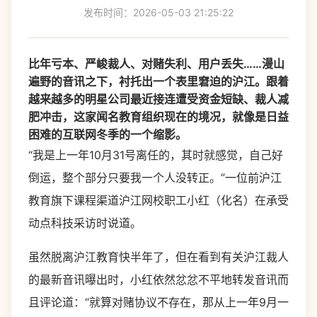
发布时间：2026-05-03 21:25:22
比年亏本、严峻裁人、对赌失利、用户丢失……漫山
遍野的音讯之下，衬托出一个表里窘迫的沪江。跟着
越来越多的明星公司最近接连遭受资金短缺、裁人减
肥冲击，这家闻名教育组织现在的境况，就像是日益
困难的互联网冬季的一个缩影。
“我是上一年10月31号离任的，其时就感觉，自己好
倒运，整个部分只要我一个人没转正。”一位前沪江
教育旗下课程渠道沪江网校职工小红（化名）在承受
动点科技采访时说道。
虽然脱离沪江教育快半年了，但在看到有关沪江裁人
的最新音讯曝出时，小红依然忿忿不平地转发音讯而
且评论道：“就算对赌协议不存在，那从上一年9月一