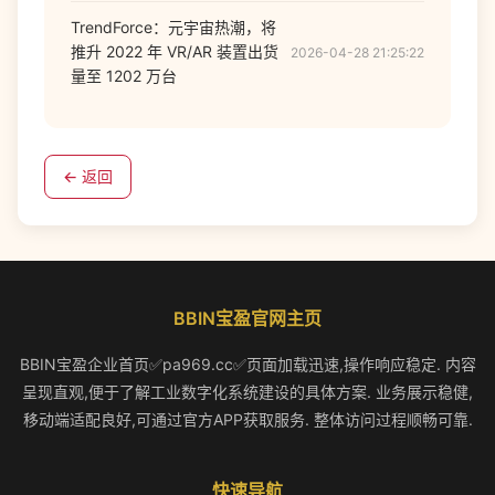
TrendForce：元宇宙热潮，将
推升 2022 年 VR/AR 装置出货
2026-04-28 21:25:22
量至 1202 万台
← 返回
BBIN宝盈官网主页
BBIN宝盈企业首页✅pa969.cc✅页面加载迅速,操作响应稳定. 内容
呈现直观,便于了解工业数字化系统建设的具体方案. 业务展示稳健,
移动端适配良好,可通过官方APP获取服务. 整体访问过程顺畅可靠.
快速导航