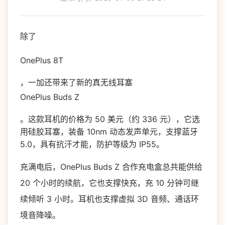
除了
OnePlus 8T
，一加还带来了新的真无线耳塞
OnePlus Buds Z
。这款耳机的价格为 50 美元（约 336 元），它选
用硅胶耳塞，装备 10nm 动态发声单元，支撑蓝牙
5.0，具有抗汗才能，防护等级为 IP55。
充满电后，OnePlus Buds Z 合作充电盒总共能供给
20 个小时的续航，它也支撑快充，充 10 分钟可继
续倾听 3 小时。耳机也支撑虚拟 3D 音频、通话环
境音降噪。