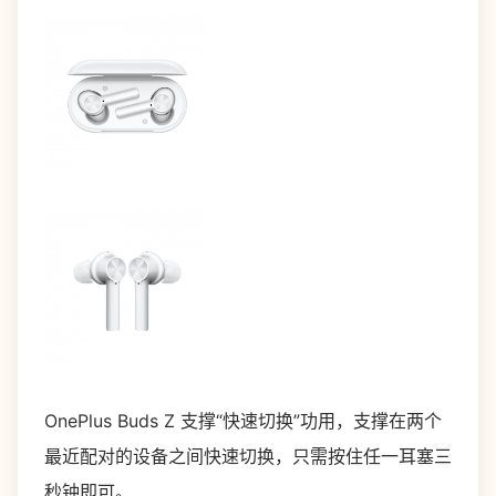
OnePlus Buds Z 支撑“快速切换”功用，支撑在两个
最近配对的设备之间快速切换，只需按住任一耳塞三
秒钟即可。