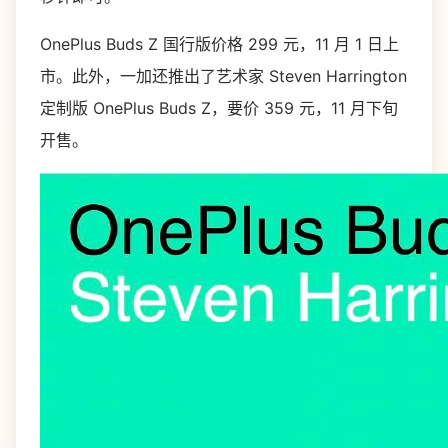
OnePlus Buds Z 国行版价格 299 元，11 月 1 日上
市。此外，一加还推出了艺术家 Steven Harrington
定制版 OnePlus Buds Z，要价 359 元，11 月下旬
开售。