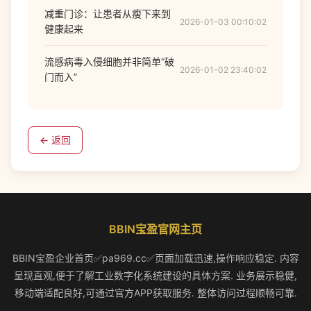
减重门诊：让患者从瘦下来到
2026-01-03 00:10:02
健康起来
流感病毒入侵细胞并非简单“破
2026-01-02 23:40:02
门而入”
← 返回
BBIN宝盈官网主页
BBIN宝盈企业首页✅pa969.cc✅页面加载迅速,操作响应稳定. 内容
呈现直观,便于了解工业数字化系统建设的具体方案. 业务展示稳健,
移动端适配良好,可通过官方APP获取服务. 整体访问过程顺畅可靠.