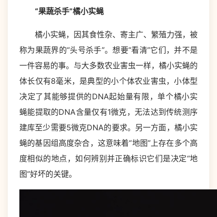
“果蔬杀手”橘小实蝇
橘小实蝇，因其食性杂、寄主广、繁殖力强，被
称为果蔬界的“头号杀手”。想要“看清”它们，并不是
一件容易的事。与大多数农业害虫一样，橘小实蝇的
体长仅有8毫米，是典型的小个体农业害虫，小体型
决定了其能够提供的DNA起始量有限，单个橘小实
蝇能提取的DNA含量仅有1微克，无法达到传统测序
建库至少需要5微克DNA的要求。另一方面，橘小实
蝇的基因组高度杂合，这意味着“地图”上存在多个高
度相似的地点，如何辨别并正确标识它们是决定“地
图”好坏的关键。