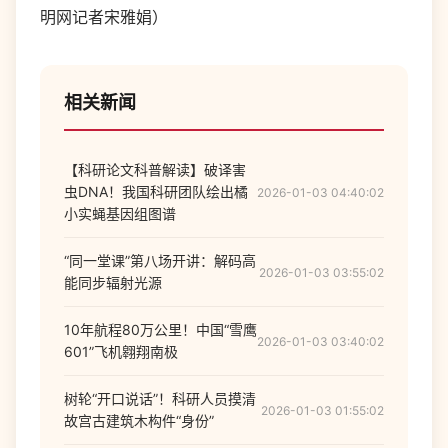
明网记者宋雅娟）
相关新闻
【科研论文科普解读】破译害
虫DNA！我国科研团队绘出橘
2026-01-03 04:40:02
小实蝇基因组图谱
“同一堂课”第八场开讲：解码高
2026-01-03 03:55:02
能同步辐射光源
10年航程80万公里！中国“雪鹰
2026-01-03 03:40:02
601”飞机翱翔南极
树轮“开口说话”！科研人员摸清
2026-01-03 01:55:02
故宫古建筑木构件“身份”