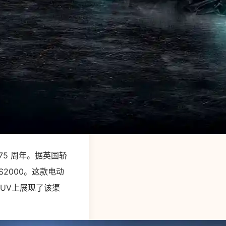
5 周年。据英国轿
2000。这款电动
SUV上展现了该渠