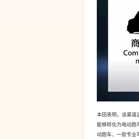
本田表明，该渠道
能够转化为电动跑车
动跑车、一款专业