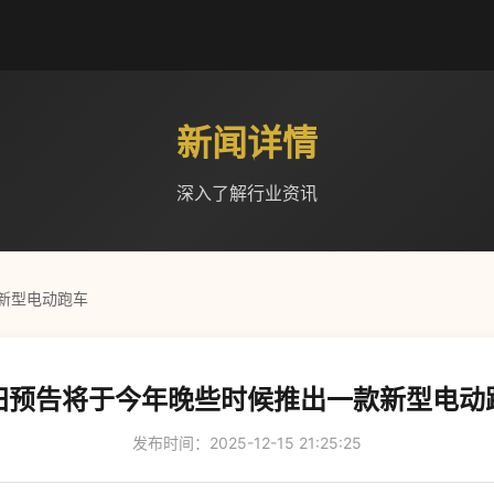
新闻详情
深入了解行业资讯
新型电动跑车
田预告将于今年晚些时候推出一款新型电动
发布时间：2025-12-15 21:25:25