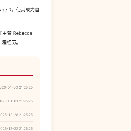
ype R，使其成为自
 Rebecca
工程经历。”
026-01-03 21:25:25
026-01-01 21:25:25
2025-12-28 21:25:25
2025-12-22 21:25:25