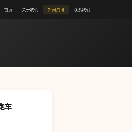
首页
关于我们
新闻资讯
联系我们
跑车