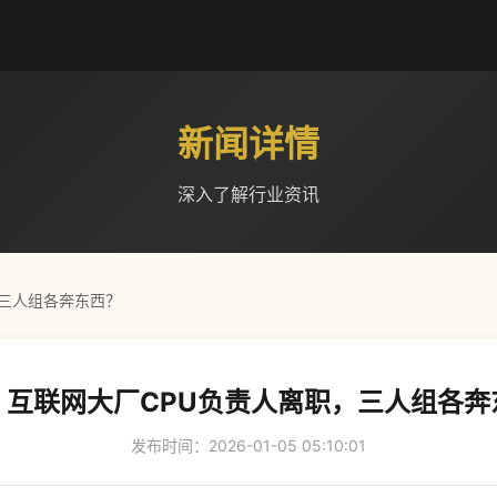
新闻详情
深入了解行业资讯
，三人组各奔东西？
｜互联网大厂CPU负责人离职，三人组各奔
发布时间：2026-01-05 05:10:01