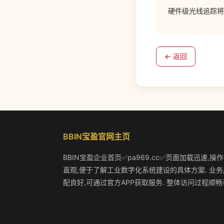
硬件级光线追踪将
← 返回
BBIN宝盈官网主页
BBIN宝盈企业首页✅pa969.cc✅页面加载迅速,操
直观,便于了解工业数字化系统建设的具体方案. 业务
配良好,可通过官方APP获取服务. 整体访问过程顺畅