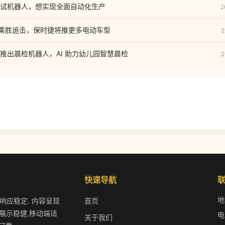
试机器人，想实现全面自动化生产
2
】：乘胜追击，保时捷将推更多电动车型
2
推出晨检机器人，AI 助力幼儿园智慧晨检
2
快速导航
地
作响应稳定. 内容呈现
首页
展示稳健,移动端适
电
关于我们