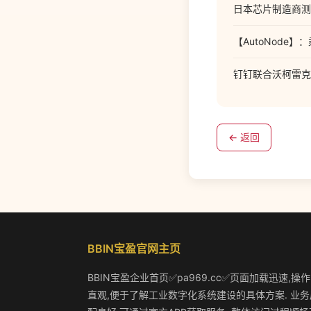
日本芯片制造商测
【AutoNode
钉钉联合沃柯雷克
← 返回
BBIN宝盈官网主页
BBIN宝盈企业首页✅pa969.cc✅页面加载迅速,操
直观,便于了解工业数字化系统建设的具体方案. 业务