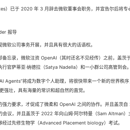
 Gates）已于 2020 年 3 月辞去微软董事会职务，并宣告尔后
ider 报导
视微软公司事务开展，并且具有很大的话语权。
备忘录，微软注资 OpenAI（其时还名不见经传）之前，盖茨于 
官萨蒂亚·纳德拉（Satya Nadella）和一小群公司高管到会
I Agents”将成为数字个人助理，将很快带来一个新的世界秩序，这些
Alexa 更强壮，具有海量的常识和超自然的直觉。
强力要求，才促成了微柔和 OpenAI 之间的协作。并且盖茨自 2
I 的会议，并且盖茨于 2022 年向山姆·阿尔特曼（Sam Altma
先修生物学（Advanced Placement biology）考试。