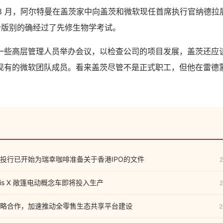
年 8 月，阿尔特曼在盖茨家中向盖茨和微软现任首席执行官纳德
的一个版别的确经过了先修生物学考试。
一些高层管理人员举办会议，以检查公司的项目发展，盖茨还应
现有的微软团队成员。看来盖茨尽管不是正式职工，但他在雷德
投行已开始为瑞幸咖啡准备关于香港IPO的文件
2
sis X 敞篷电动概念车即将投入生产
2
略合作，加速推动全零售生态共享平台建设
2