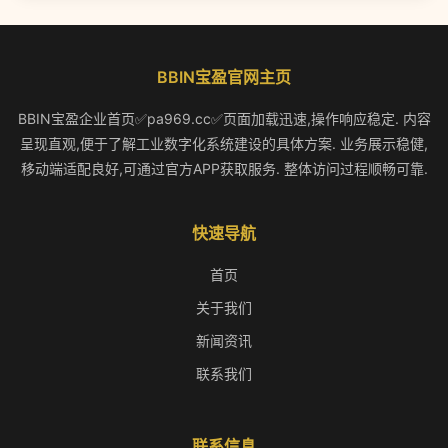
BBIN宝盈官网主页
BBIN宝盈企业首页✅pa969.cc✅页面加载迅速,操作响应稳定. 内容
呈现直观,便于了解工业数字化系统建设的具体方案. 业务展示稳健,
移动端适配良好,可通过官方APP获取服务. 整体访问过程顺畅可靠.
快速导航
首页
关于我们
新闻资讯
联系我们
联系信息