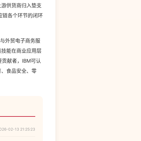
上游供货商归入垫支
应链各个环节的闭环
购与外贸电子商务服
链技能在商业应用层
要贡献者，IBM可认
育、食品安全、零
026-02-13 21:25:23