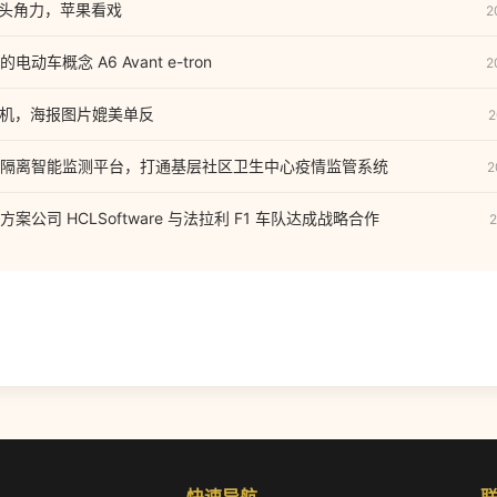
:巨头角力，苹果看戏
2
车概念 A6 Avant e-tron
2
为手机，海报图片媲美单反
2
隔离智能监测平台，打通基层社区卫生中心疫情监管系统
2
公司 HCLSoftware 与法拉利 F1 车队达成战略合作
2